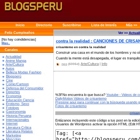
Inicio
Directorio
Suscribirse
Lista de Interés
Más >>
Feliz Cumpleaños
Ver >>
Actual
[No hay coindidencias]
contra la realidad : CANCIONES DE CRISA
Mas..
crisantemo en contra la realidad
Canales
Construir una casa en el mundo de los hombres y no oír 
Actualidad
Cuando la mente está desapegada, el lugar es tranquilo.
Anime Manga
Arte/Cultura
|
Info
neo
(6006d)
Arte/Cultura
Autos
Belleza Modas Fashion
Blogsperú
Cine
Comic/Cartoon
Defensa del Consumidor
Deportes
%3FNo encuentra lo que busca?
Youtube - Videos de c
Economía
DailyMotion Videos de crisantemo
Educación Ciencia
Presione aquí para continuar con la búsqueda usando 
Erotismo, Sexo
Fotos de crisantemo
Fotologs
Gastronomia
crisa
Historia Peruana
Internacionales
Enlázanos incluyendo este código a tus post en la edi
Internet
Usuarios de Wordpress activar la opción HTML (Edit 
Literatura Crítica
Literatura Relatos
Marketing
Mascotas