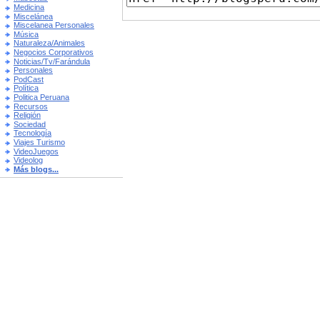
Medicina
Miscelánea
Miscelanea Personales
Música
Naturaleza/Animales
Negocios Corporativos
Noticias/Tv/Farándula
Personales
PodCast
Política
Politica Peruana
Recursos
Religión
Sociedad
Tecnología
Viajes Turismo
VideoJuegos
Videolog
Más blogs...