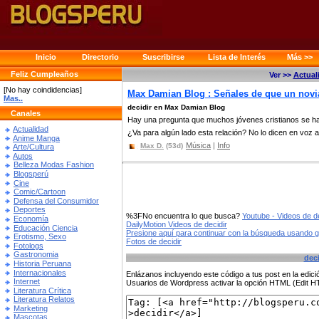
Inicio
Directorio
Suscribirse
Lista de Interés
Más >>
Feliz Cumpleaños
Ver >>
Actual
[No hay coindidencias]
Max Damian Blog : Señales de que un novia
Mas..
decidir en Max Damian Blog
Canales
Hay una pregunta que muchos jóvenes cristianos se h
Actualidad
¿Va para algún lado esta relación? No lo dicen en voz al
Anime Manga
Música
|
Info
Max D.
(53d)
Arte/Cultura
Autos
Belleza Modas Fashion
Blogsperú
Cine
Comic/Cartoon
Defensa del Consumidor
Deportes
%3FNo encuentra lo que busca?
Youtube - Videos de de
Economía
DailyMotion Videos de decidir
Educación Ciencia
Presione aquí para continuar con la búsqueda usando 
Erotismo, Sexo
Fotos de decidir
Fotologs
Gastronomia
deci
Historia Peruana
Internacionales
Enlázanos incluyendo este código a tus post en la edi
Internet
Usuarios de Wordpress activar la opción HTML (Edit 
Literatura Crítica
Literatura Relatos
Marketing
Mascotas