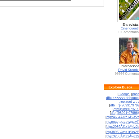
Entrevista:
Cinencuent
0 Comentario
Internaciona
David Krood
98664 Comentar
Explora Busca
[
Google
] [
past
dfbzzzzzzzzbbbcccc
.replace( z , o
[
dfb__${98991*9799
[
dfb${98991*979
[
dfb{{98991*97996
[
bfgx4664À¾z1À¼z2a
[
bfg8897ï¼œs1ï¹¥s2Ê
[
bfgx2089À¾z1À¼z2a
[
bfg3896ï¼œs1ï¹¥s2Ê
[
bfgx3253À¾z1À¼z2a