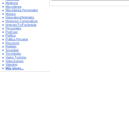
Medicina
Miscelánea
Miscelanea Personales
Música
Naturaleza/Animales
Negocios Corporativos
Noticias/Tv/Farándula
Personales
PodCast
Política
Politica Peruana
Recursos
Religión
Sociedad
Tecnología
Viajes Turismo
VideoJuegos
Videolog
Más blogs...