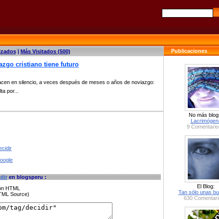
Publicaciones
izados
|
Más Visitados (500)
zgo cristiano tiene futuro
acen en silencio, a veces después de meses o años de noviazgo:
ta por...
No más blog
Lacrimógen
9 Comentario
cidir
google
dir
en blogsperu :
El Blog:
ción HTML
Tan sólo unas bu
HTML Source)
630 Comentari