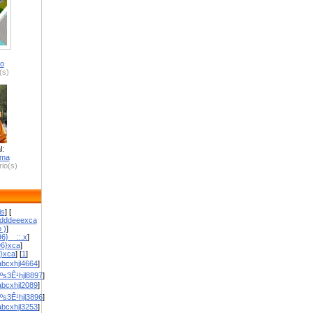
ro
(s)
l:
zma
io(s)
is
] [
dddeeexca
 )
]
6}__::.x
]
96}xca
]
}}xca
] [
1
]
bcxhjl4664
]
ºs3Ê¹hjl8897
]
bcxhjl2089
]
ºs3Ê¹hjl3896
]
bcxhjl3253
]