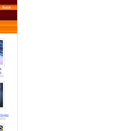
s:
a
(s)
rbujas
o(s)