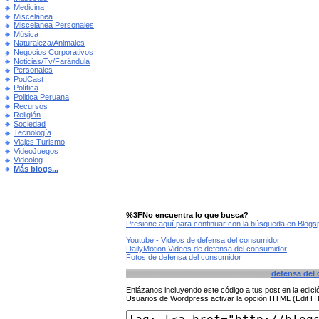
Medicina
Miscelánea
Miscelanea Personales
Música
Naturaleza/Animales
Negocios Corporativos
Noticias/Tv/Farándula
Personales
PodCast
Política
Politica Peruana
Recursos
Religión
Sociedad
Tecnología
Viajes Turismo
VideoJuegos
Videolog
Más blogs...
%3FNo encuentra lo que busca?
Presione aquí para continuar con la búsqueda en Blog
Youtube - Videos de defensa del consumidor
DailyMotion Videos de defensa del consumidor
Fotos de defensa del consumidor
defensa del
Enlázanos incluyendo este código a tus post en la edi
Usuarios de Wordpress activar la opción HTML (Edit 