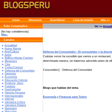
Inicio
Directorio
Suscribirse
Lista de Interés
Más >>
Feliz Cumpleaños
Ver >>
Actual
[No hay coindidencias]
Mas..
Canales
Actualidad
Anime Manga
Arte/Cultura
Defensa del Consumidor : El consumidor y la discri
Autos
Cuántas veces ha sucedido que vamos a un restaurant, 
Belleza Modas Fashion
determinada manera, sin habernos advertido antes de ello
Blogsperú
Cine
Comic/Cartoon
Consumidor() - Defensa del Consumidor
Defensa del Consumidor
Deportes
Economía
Educación Ciencia
Erotismo, Sexo
Fotologs
Blogs que hablan del tema
Gastronomia
Historia Peruana
Internacionales
Economía y Finanzas para Todos
Internet
Literatura Crítica
Literatura Relatos
Marketing
Mascotas