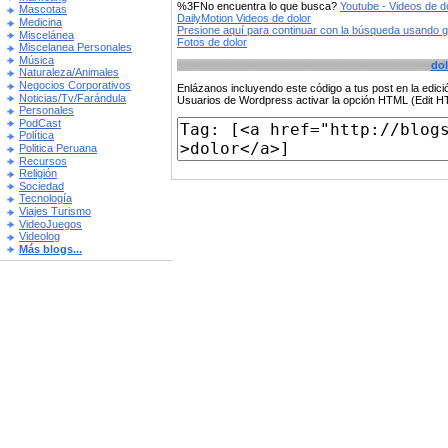
%3FNo encuentra lo que busca?
Youtube - Videos de d
Mascotas
DailyMotion Videos de dolor
Medicina
Presione aquí para continuar con la búsqueda usando 
Miscelánea
Fotos de dolor
Miscelanea Personales
Música
dol
Naturaleza/Animales
Negocios Corporativos
Enlázanos incluyendo este código a tus post en la edi
Noticias/Tv/Farándula
Usuarios de Wordpress activar la opción HTML (Edit 
Personales
PodCast
Política
Politica Peruana
Recursos
Religión
Sociedad
Tecnología
Viajes Turismo
VideoJuegos
Videolog
Más blogs...