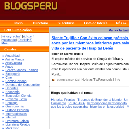
Inicio
Directorio
Suscribirse
Lista de Interés
Más >>
Feliz Cumpleaños
Ver >>
Actual
[
vinosyrectas
] [
rickzen
]
Siente Trujillo : Con éxito colocan prótesis
[
yulsmode
] [
DanielHB
]
aorta por los miembros inferiores para salv
Mas..
vida de paciente de Hospital Belén
Canales
dolor en Siente Trujillo
Actualidad
El equipo médico del servicio de Cirugía de Tórax y
Anime Manga
Arte/Cultura
Cardiovascular del Hospital Belén de Trujillo realizó con
Autos
éxito la operación a la paciente identificada como Estaur
Belleza Modas Fashion
Blogsperú
Portill...
Cine
Noticias/Tv/Farándula
|
Info
guernicasun
(2d)
Comic/Cartoon
Defensa del Consumidor
Deportes
Economía
Blogs que hablan del tema:
Educación Ciencia
Erotismo, Sexo
Historias Propias
Tratando de Entender al Mundo
Un 
Fotologs
Caminerito
VIDA SANA
hermanoperro-hermanogato
Gastronomia
que los árboles susurraban historias en la oscuridad
M
Historia Peruana
Internacionales
Internet
Literatura Crítica
Literatura Relatos
Marketing