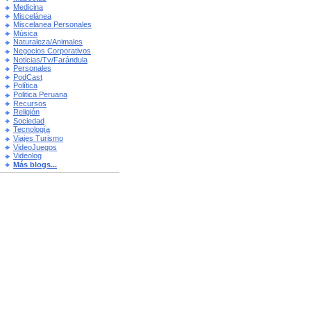
Medicina
Miscelánea
Miscelanea Personales
Música
Naturaleza/Animales
Negocios Corporativos
Noticias/Tv/Farándula
Personales
PodCast
Política
Politica Peruana
Recursos
Religión
Sociedad
Tecnología
Viajes Turismo
VideoJuegos
Videolog
Más blogs...