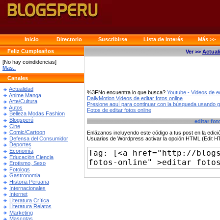
Inicio
Directorio
Suscribirse
Lista de Interés
Más >>
Feliz Cumpleaños
Ver >>
Actual
[No hay coindidencias]
Mas..
Canales
Actualidad
%3FNo encuentra lo que busca?
Youtube - Videos de ed
Anime Manga
DailyMotion Videos de editar fotos online
Arte/Cultura
Presione aquí para continuar con la búsqueda usando 
Autos
Fotos de editar fotos online
Belleza Modas Fashion
Blogsperú
editar fot
Cine
Comic/Cartoon
Enlázanos incluyendo este código a tus post en la edi
Defensa del Consumidor
Usuarios de Wordpress activar la opción HTML (Edit 
Deportes
Economía
Educación Ciencia
Erotismo, Sexo
Fotologs
Gastronomia
Historia Peruana
Internacionales
Internet
Literatura Crítica
Literatura Relatos
Marketing
Mascotas