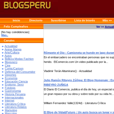
Inicio
Directorio
Suscribirse
Lista de Interés
Más >>
Feliz Cumpleaños
Ver >>
Actual
[No hay coindidencias]
Mas..
Canales
Actualidad
Anime Manga
Arte/Cultura
Rómpete el Ojo : Camioneta se hunde en lago duran
Autos
En el embarcadero se encontraban personas que no supi
Belleza Modas Fashion
herido. ElComercio.com Un video publicado por la...
Blogsperú
Cine
Comic/Cartoon
Vladimir Terán Altamirano() - Actualidad
Defensa del Consumidor
Deportes
Economía
Julio Ramón Ribeyro Zúñiga: El Blog Homenaje : E
Educación Ciencia
Erotismo, Sexo
RIBEYRO ZUÑIGA
Fotologs
El Diario El Comercio, publica el día de hoy, un especial
Gastronomia
un gran repaso por su obra y sobre todo por su vida ht...
Historia Peruana
Internacionales
Internet
William Fernandez Valle(1324d) - Literatura Crítica
Literatura Crítica
Literatura Relatos
Marketing
El Blog de Vida&Futuro : Un auto busca un lugar y 
Mascotas