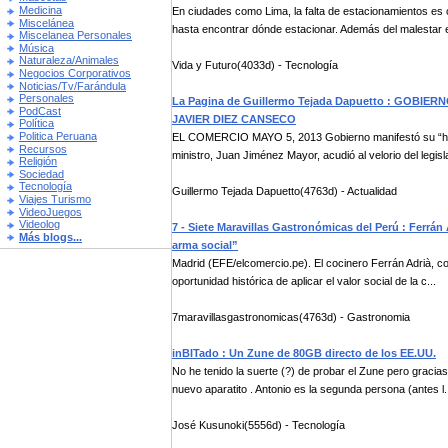
Medicina
En ciudades como Lima, la falta de estacionamientos es c
Miscelánea
hasta encontrar dónde estacionar. Además del malestar e
Miscelanea Personales
Música
Naturaleza/Animales
Vida y Futuro(4033d) - Tecnología
Negocios Corporativos
Noticias/Tv/Farándula
Personales
La Pagina de Guillermo Tejada Dapuetto : GOB
PodCast
JAVIER DIEZ CANSECO
Política
Politica Peruana
EL COMERCIO MAYO 5, 2013 Gobierno manifestó su “hon
Recursos
ministro, Juan Jiménez Mayor, acudió al velorio del legisla
Religión
Sociedad
Tecnología
Guillermo Tejada Dapuetto(4763d) - Actualidad
Viajes Turismo
VideoJuegos
Videolog
7 - Siete Maravillas Gastronómicas del Perú : Ferr
Más blogs...
arma social”
Madrid (EFE/elcomercio.pe). El cocinero Ferrán Adrià, c
oportunidad histórica de aplicar el valor social de la c...
7maravillasgastronomicas(4763d) - Gastronomia
inBITado : Un Zune de 80GB directo de los EE.UU.
No he tenido la suerte (?) de probar el Zune pero graci
nuevo aparatito . Antonio es la segunda persona (antes l.
José Kusunoki(5556d) - Tecnología