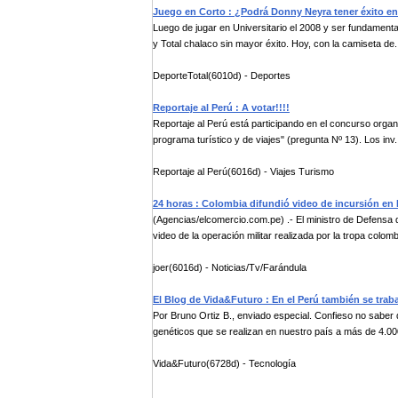
Juego en Corto : ¿Podrá Donny Neyra tener éxito e
Luego de jugar en Universitario el 2008 y ser fundamen
y Total chalaco sin mayor éxito. Hoy, con la camiseta de.
DeporteTotal(6010d) - Deportes
Reportaje al Perú : A votar!!!!
Reportaje al Perú está participando en el concurso organ
programa turístico y de viajes" (pregunta Nº 13). Los inv.
Reportaje al Perú(6016d) - Viajes Turismo
24 horas : Colombia difundió video de incursión en
(Agencias/elcomercio.com.pe) .- El ministro de Defensa
video de la operación militar realizada por la tropa colomb
joer(6016d) - Noticias/Tv/Farándula
El Blog de Vida&Futuro : En el Perú también se trab
Por Bruno Ortiz B., enviado especial. Confieso no saber
genéticos que se realizan en nuestro país a más de 4.00
Vida&Futuro(6728d) - Tecnología