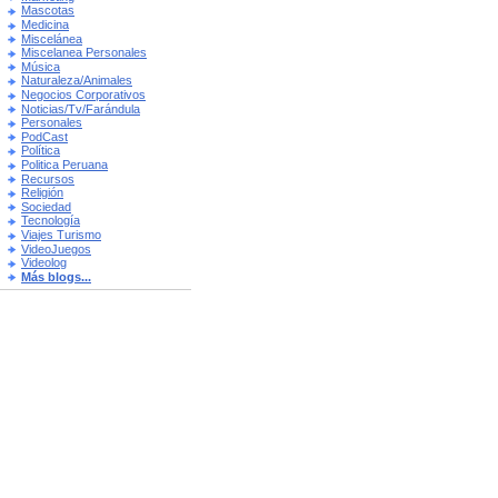
Mascotas
Medicina
Miscelánea
Miscelanea Personales
Música
Naturaleza/Animales
Negocios Corporativos
Noticias/Tv/Farándula
Personales
PodCast
Política
Politica Peruana
Recursos
Religión
Sociedad
Tecnología
Viajes Turismo
VideoJuegos
Videolog
Más blogs...