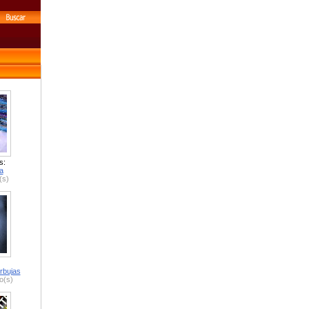
s:
a
(s)
rbujas
o(s)