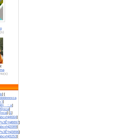
ro
(s)
l:
zma
io(s)
is
] [
dddeeexca
 )
]
6}__::.x
]
96}xca
]
}}xca
] [
1
]
bcxhjl4664
]
ºs3Ê¹hjl8897
]
bcxhjl2089
]
ºs3Ê¹hjl3896
]
bcxhjl3253
]