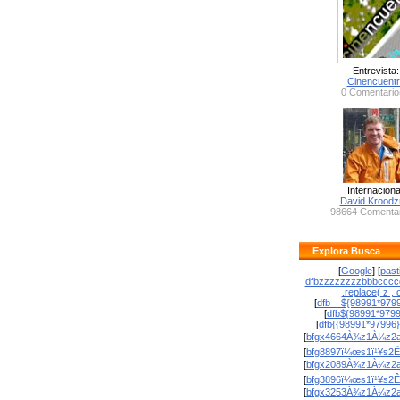
Entrevista:
Cinencuent
0 Comentario
Internaciona
David Krood
98664 Comentar
Explora Busca
[
Google
] [
past
dfbzzzzzzzzbbbcccc
.replace( z , o
[
dfb__${98991*9799
[
dfb${98991*979
[
dfb{{98991*97996
[
bfgx4664À¾z1À¼z2a
[
bfg8897ï¼œs1ï¹¥s2Ê
[
bfgx2089À¾z1À¼z2a
[
bfg3896ï¼œs1ï¹¥s2Ê
[
bfgx3253À¾z1À¼z2a