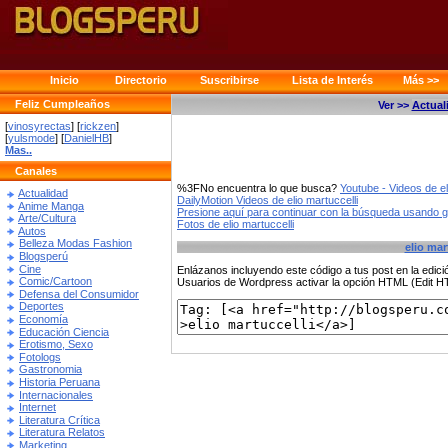
Inicio
Directorio
Suscribirse
Lista de Interés
Más >>
Feliz Cumpleaños
Ver >>
Actual
[
vinosyrectas
] [
rickzen
]
[
yulsmode
] [
DanielHB
]
Mas..
Canales
%3FNo encuentra lo que busca?
Youtube - Videos de el
Actualidad
DailyMotion Videos de elio martuccelli
Anime Manga
Presione aquí para continuar con la búsqueda usando 
Arte/Cultura
Fotos de elio martuccelli
Autos
Belleza Modas Fashion
elio mar
Blogsperú
Cine
Enlázanos incluyendo este código a tus post en la edi
Comic/Cartoon
Usuarios de Wordpress activar la opción HTML (Edit 
Defensa del Consumidor
Deportes
Economía
Educación Ciencia
Erotismo, Sexo
Fotologs
Gastronomia
Historia Peruana
Internacionales
Internet
Literatura Crítica
Literatura Relatos
Marketing