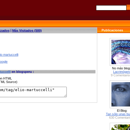
Publicaciones
izados
|
Más Visitados (500)
io martuccelli
google
No más blog
tuccelli
en blogsperu :
Lacrimógen
9 Comentario
ción HTML
HTML Source)
El Blog:
Tan sólo unas bu
630 Comentari