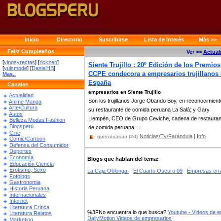
Inicio
Directorio
Suscribirse
Lista de Interés
Más >>
Feliz Cumpleaños
Ver >>
Actual
[
vinosyrectas
] [
rickzen
]
Siente Trujillo : 20º Edición de los Premios
[
yulsmode
] [
DanielHB
]
CCPE condecora a empresarios trujillanos
Mas..
España
Canales
empresarios en Siente Trujillo
Actualidad
Son los trujillanos Jorge Obando Boy, en reconocimient
Anime Manga
Arte/Cultura
su restaurante de comida peruana La Salá; y Gary
Autos
Llempén, CEO de Grupo Ceviche, cadena de restauran
Belleza Modas Fashion
Blogsperú
de comida peruana, ...
Cine
Noticias/Tv/Farándula
|
Info
guernicasun
(2d)
Comic/Cartoon
Defensa del Consumidor
Deportes
Economía
Blogs que hablan del tema:
Educación Ciencia
Erotismo, Sexo
La Caja Oblonga
El Cuarto Oscuro 09
Empresas en 
Fotologs
Gastronomia
Historia Peruana
Internacionales
Internet
Literatura Crítica
%3FNo encuentra lo que busca?
Youtube - Videos de 
Literatura Relatos
DailyMotion Videos de empresarios
Marketing