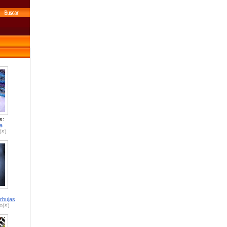
s:
a
(s)
rbujas
o(s)