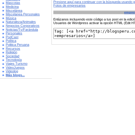
Presione aquí para continuar con la búsqueda usando 
Mascotas
Fotos de empresarios
Medicina
Miscelánea
empres
Miscelanea Personales
Música
Enlázanos incluyendo este código a tus post en la edi
Naturaleza/Animales
Usuarios de Wordpress activar la opción HTML (Edit 
Negocios Corporativos
Noticias/Tv/Farándula
Personales
PodCast
Política
Politica Peruana
Recursos
Religión
Sociedad
Tecnología
Viajes Turismo
VideoJuegos
Videolog
Más blogs...