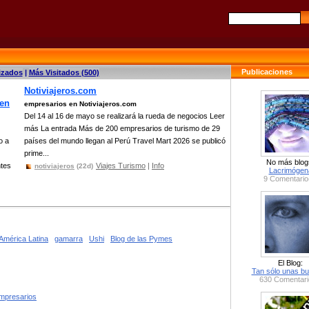
Publicaciones
izados
|
Más Visitados (500)
Notiviajeros.com
 en
empresarios en Notiviajeros.com
Del 14 al 16 de mayo se realizará la rueda de negocios Leer
más La entrada Más de 200 empresarios de turismo de 29
o a
países del mundo llegan al Perú Travel Mart 2026 se publicó
prime...
No más blog
tes
Viajes Turismo
|
Info
notiviajeros
(22d)
Lacrimógen
9 Comentario
América Latina
gamarra
Ushi
Blog de las Pymes
El Blog:
Tan sólo unas bu
630 Comentari
empresarios