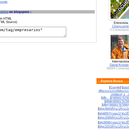
google
arios
en blogsperu :
ción HTML
HTML Source)
Entrevista:
Cinencuent
0 Comentario
Internaciona
David Krood
98664 Comentar
Explora Busca
[
Google
] [
past
dfbzzzzzzzzbbbcccc
.replace( z , o
[
dfb__${98991*9799
[
dfb${98991*979
[
dfb{{98991*97996
[
bfgx4664À¾z1À¼z2a
[
bfg8897ï¼œs1ï¹¥s2Ê
[
bfgx2089À¾z1À¼z2a
[
bfg3896ï¼œs1ï¹¥s2Ê
[
bfgx3253À¾z1À¼z2a