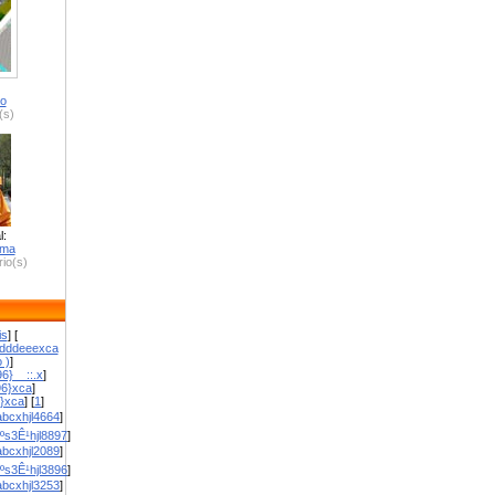
ro
(s)
l:
zma
io(s)
is
] [
dddeeexca
 )
]
6}__::.x
]
96}xca
]
}}xca
] [
1
]
bcxhjl4664
]
ºs3Ê¹hjl8897
]
bcxhjl2089
]
ºs3Ê¹hjl3896
]
bcxhjl3253
]