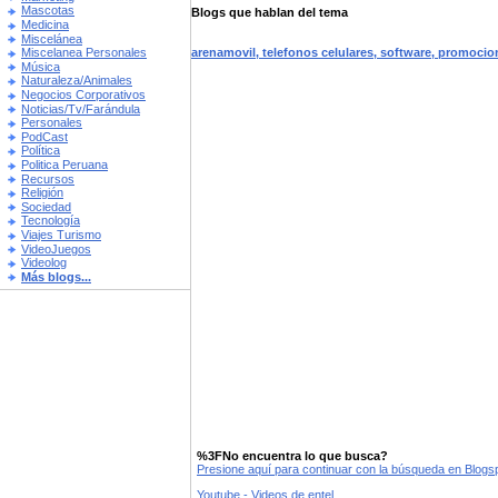
Mascotas
Blogs que hablan del tema
Medicina
Miscelánea
arenamovil, telefonos celulares, software, promocio
Miscelanea Personales
Música
Naturaleza/Animales
Negocios Corporativos
Noticias/Tv/Farándula
Personales
PodCast
Política
Politica Peruana
Recursos
Religión
Sociedad
Tecnología
Viajes Turismo
VideoJuegos
Videolog
Más blogs...
%3FNo encuentra lo que busca?
Presione aquí para continuar con la búsqueda en Blog
Youtube - Videos de entel