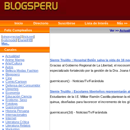
Inicio
Directorio
Suscribirse
Lista de Interés
Más >>
Feliz Cumpleaños
Ver >>
Actual
[
vinosyrectas
] [
rickzen
]
[
yulsmode
] [
DanielHB
]
Mas..
Canales
Actualidad
Anime Manga
Siente Trujillo : Hospital Belén salva la vida de 16
Arte/Cultura
Gracias al Gobierno Regional de La Libertad, el nocosom
Autos
especializado fortalecido por la gestión de la Dra. Joana 
Belleza Modas Fashion
Blogsperú
Cine
guernicasun() - Noticias/Tv/Farándula
Comic/Cartoon
Defensa del Consumidor
Deportes
Siente Trujillo : Escolares liberteños representarán 
Economía
Educación Ciencia
Estudiantes de la I.E. Militar Ramón Castilla plantean la
Erotismo, Sexo
quinua, diseñadas para favorecer el incremento de los gl.
Fotologs
Gastronomia
Historia Peruana
guernicasun(2d) - Noticias/Tv/Farándula
Internacionales
Internet
Literatura Crítica
Literatura Relatos
Marketing