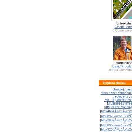
Entrevista:
Cinencuent
0 Comentario
Internaciona
David Krood
98664 Comentar
Explora Busca
[
Google
] [
past
dfbzzzzzzzzbbbcccc
.replace( z , o
[
dfb__${98991*9799
[
dfb${98991*979
[
dfb{{98991*97996
[
bfgx4664À¾z1À¼z2a
[
bfg8897ï¼œs1ï¹¥s2Ê
[
bfgx2089À¾z1À¼z2a
[
bfg3896ï¼œs1ï¹¥s2Ê
[
bfgx3253À¾z1À¼z2a