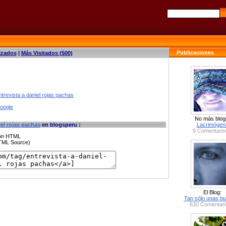
Publicaciones
izados
|
Más Visitados (500)
trevista a daniel rojas pachas
google
No más blog
iel rojas pachas
en blogsperu :
Lacrimógen
9 Comentario
ción HTML
HTML Source)
El Blog:
Tan sólo unas bu
630 Comentari