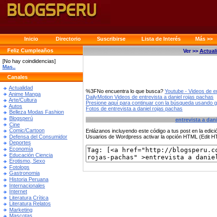
Inicio
Directorio
Suscribirse
Lista de Interés
Más >>
Feliz Cumpleaños
Ver >>
Actual
[No hay coindidencias]
Mas..
Canales
Actualidad
%3FNo encuentra lo que busca?
Youtube - Videos de en
Anime Manga
DailyMotion Videos de entrevista a daniel rojas pachas
Arte/Cultura
Presione aquí para continuar con la búsqueda usando 
Autos
Fotos de entrevista a daniel rojas pachas
Belleza Modas Fashion
Blogsperú
entrevista a dan
Cine
Comic/Cartoon
Enlázanos incluyendo este código a tus post en la edi
Defensa del Consumidor
Usuarios de Wordpress activar la opción HTML (Edit 
Deportes
Economía
Educación Ciencia
Erotismo, Sexo
Fotologs
Gastronomia
Historia Peruana
Internacionales
Internet
Literatura Crítica
Literatura Relatos
Marketing
Mascotas