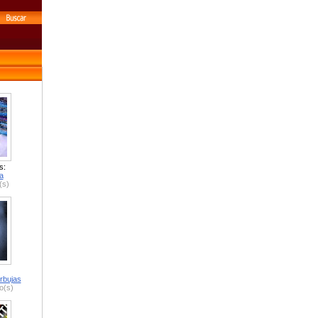
s:
a
(s)
rbujas
o(s)