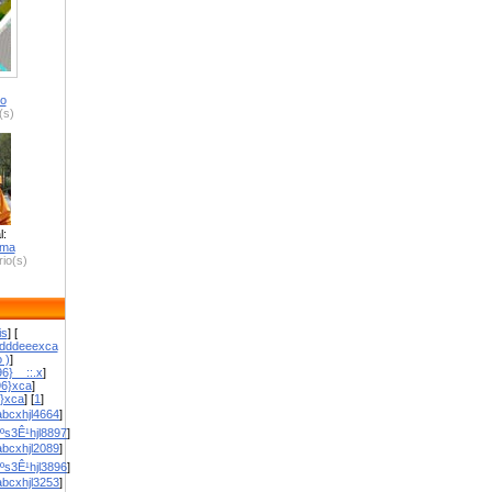
ro
(s)
l:
zma
io(s)
is
] [
dddeeexca
 )
]
6}__::.x
]
96}xca
]
}}xca
] [
1
]
bcxhjl4664
]
ºs3Ê¹hjl8897
]
bcxhjl2089
]
ºs3Ê¹hjl3896
]
bcxhjl3253
]