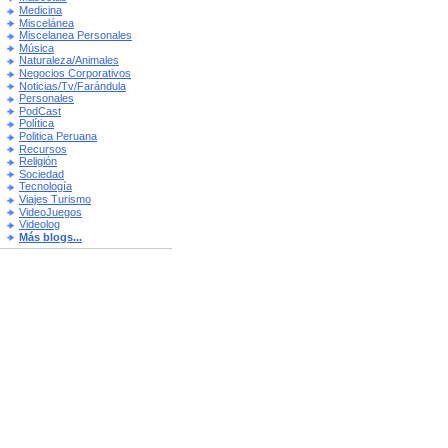
Medicina
Miscelánea
Miscelanea Personales
Música
Naturaleza/Animales
Negocios Corporativos
Noticias/Tv/Farándula
Personales
PodCast
Política
Politica Peruana
Recursos
Religión
Sociedad
Tecnología
Viajes Turismo
VideoJuegos
Videolog
Más blogs...