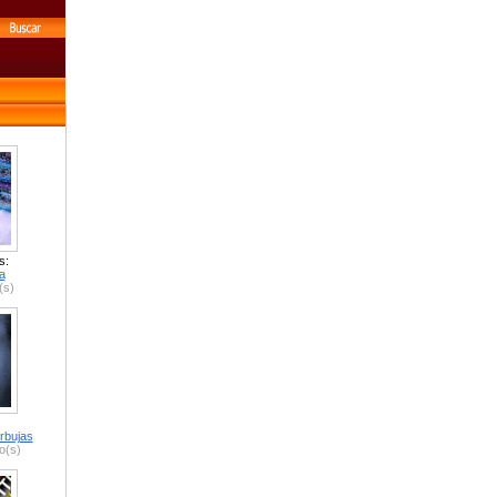
s:
a
(s)
rbujas
o(s)