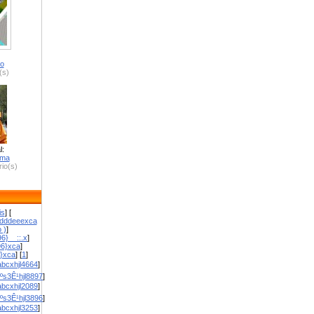
ro
(s)
l:
zma
io(s)
is
] [
dddeeexca
 )
]
6}__::.x
]
96}xca
]
}}xca
] [
1
]
bcxhjl4664
]
ºs3Ê¹hjl8897
]
bcxhjl2089
]
ºs3Ê¹hjl3896
]
bcxhjl3253
]