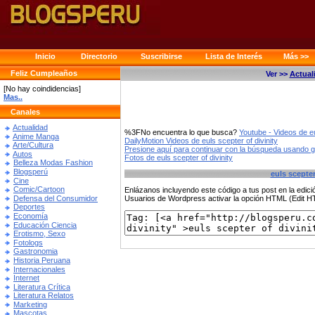
Inicio
Directorio
Suscribirse
Lista de Interés
Más >>
Feliz Cumpleaños
Ver >>
Actual
[No hay coindidencias]
Mas..
Canales
Actualidad
%3FNo encuentra lo que busca?
Youtube - Videos de eu
Anime Manga
DailyMotion Videos de euls scepter of divinity
Arte/Cultura
Presione aquí para continuar con la búsqueda usando 
Autos
Fotos de euls scepter of divinity
Belleza Modas Fashion
Blogsperú
euls scepter
Cine
Comic/Cartoon
Enlázanos incluyendo este código a tus post en la edi
Defensa del Consumidor
Usuarios de Wordpress activar la opción HTML (Edit 
Deportes
Economía
Educación Ciencia
Erotismo, Sexo
Fotologs
Gastronomia
Historia Peruana
Internacionales
Internet
Literatura Crítica
Literatura Relatos
Marketing
Mascotas