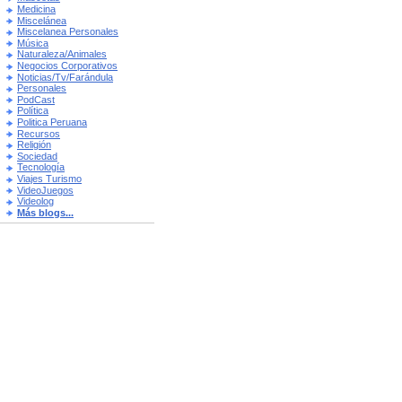
Medicina
Miscelánea
Miscelanea Personales
Música
Naturaleza/Animales
Negocios Corporativos
Noticias/Tv/Farándula
Personales
PodCast
Política
Politica Peruana
Recursos
Religión
Sociedad
Tecnología
Viajes Turismo
VideoJuegos
Videolog
Más blogs...