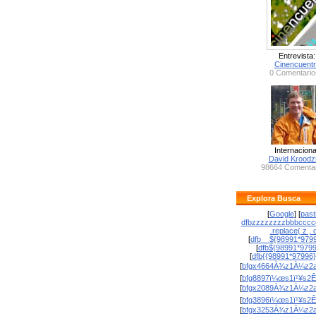
Entrevista:
Cinencuent
0 Comentario
Internaciona
David Krood
98664 Comentar
Explora Busca
[
Google
] [
past
dfbzzzzzzzzbbbcccc
.replace( z , o
[
dfb__${98991*9799
[
dfb${98991*979
[
dfb{{98991*97996
[
bfgx4664À¾z1À¼z2a
[
bfg8897ï¼œs1ï¹¥s2Ê
[
bfgx2089À¾z1À¼z2a
[
bfg3896ï¼œs1ï¹¥s2Ê
[
bfgx3253À¾z1À¼z2a