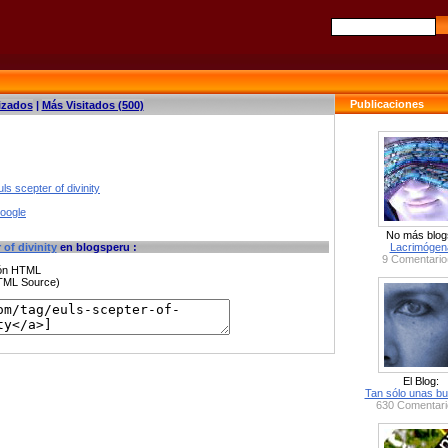
Publicaciones
izados
|
Más Visitados (500)
ls scepter of divinity
google
No más blog
 of divinity
en blogsperu :
Lacrimógen
9 Comentario
ción HTML
HTML Source)
El Blog:
Tan sólo unas bu
630 Comentari