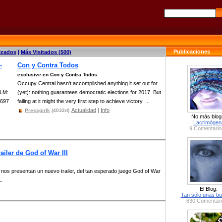
Publicaciones
izados
|
Más Visitados (500)
-
Con y Contra Todos
exclusive en Con y Contra Todos
Occupy Central hasn't accomplished anything it set out for
 LM:
(yet): nothing guarantees democratic elections for 2017. But
1697
failing at it might the very first step to achieve victory. ...
Actualidad
|
Info
Pressgirlk
(4032d)
No más blog
Lacrimógen
9 Comentario
iler de God of War III
nos presentan un nuevo trailer, del tan esperado juego God of War
..
El Blog:
Tan sólo unas bu
630 Comentari