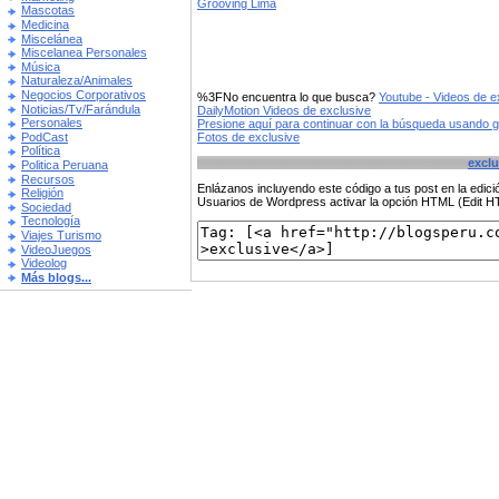
Grooving Lima
Mascotas
Medicina
Miscelánea
Miscelanea Personales
Música
Naturaleza/Animales
Negocios Corporativos
%3FNo encuentra lo que busca?
Youtube - Videos de e
Noticias/Tv/Farándula
DailyMotion Videos de exclusive
Personales
Presione aquí para continuar con la búsqueda usando 
PodCast
Fotos de exclusive
Política
exclu
Politica Peruana
Recursos
Enlázanos incluyendo este código a tus post en la edi
Religión
Usuarios de Wordpress activar la opción HTML (Edit 
Sociedad
Tecnología
Viajes Turismo
VideoJuegos
Videolog
Más blogs...