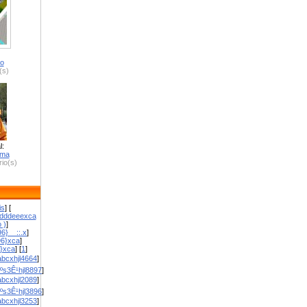
ro
(s)
l:
zma
io(s)
is
] [
dddeeexca
 )
]
6}__::.x
]
96}xca
]
}}xca
] [
1
]
bcxhjl4664
]
ºs3Ê¹hjl8897
]
bcxhjl2089
]
ºs3Ê¹hjl3896
]
bcxhjl3253
]