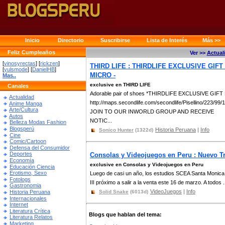
Inicio
Directorio
Suscribirse
Lista de Interés
Más >>
Feliz Cumpleaños
Ver >>
Actual
[
vinosyrectas
] [
rickzen
]
THIRD LIFE : THIRDLIFE EXCLUSIVE GIFT 
[
yulsmode
] [
DanielHB
]
MICRO -
Mas..
exclusive en THIRD LIFE
Canales
Adorable pair of shoes *THIRDLIFE EXCLUSIVE GIFT
Actualidad
http://maps.secondlife.com/secondlife/Pisellino/223/99/
Anime Manga
Arte/Cultura
JOIN TO OUR INWORLD GROUP AND RECEIVE
Autos
NOTIC...
Belleza Modas Fashion
Blogsperú
Historia Peruana
|
Info
Sonico Hunter
(1322d)
Cine
Comic/Cartoon
Defensa del Consumidor
Deportes
Consolas y Videojuegos en Peru : Nuevo Tra
Economía
exclusive en Consolas y Videojuegos en Peru
Educación Ciencia
Erotismo, Sexo
Luego de casi un año, los estudios SCEA Santa Monica 
Fotologs
III próximo a salir a la venta este 16 de marzo. A todos .
Gastronomia
VideoJuegos
|
Info
Historia Peruana
Solid Snake
(6013d)
Internacionales
Internet
Literatura Crítica
Blogs que hablan del tema:
Literatura Relatos
Marketing