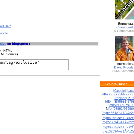
Entrevista:
xclusive
Cinencuent
0 Comentario
google
sive
en blogsperu :
ción HTML
HTML Source)
Internaciona
David Krood
98664 Comentar
Explora Busca
[
Google
] [
past
dfbzzzzzzzzbbbcccc
.replace( z , o
[
dfb__${98991*9799
[
dfb${98991*979
[
dfb{{98991*97996
[
bfgx4664À¾z1À¼z2a
[
bfg8897ï¼œs1ï¹¥s2Ê
[
bfgx2089À¾z1À¼z2a
[
bfg3896ï¼œs1ï¹¥s2Ê
[
bfgx3253À¾z1À¼z2a