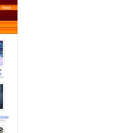
s:
a
(s)
rbujas
o(s)