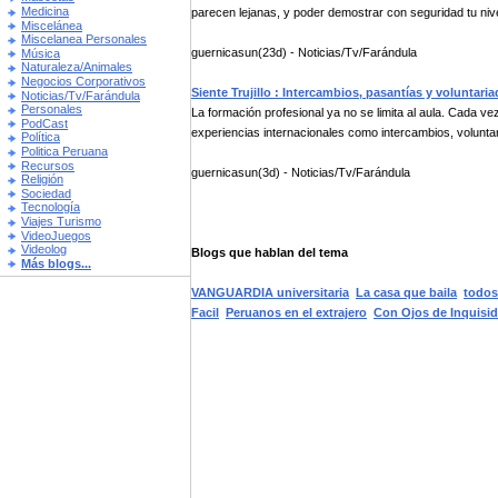
Medicina
parecen lejanas, y poder demostrar con seguridad tu nivel
Miscelánea
Miscelanea Personales
guernicasun(23d) - Noticias/Tv/Farándula
Música
Naturaleza/Animales
Negocios Corporativos
Siente Trujillo : Intercambios, pasantías y voluntari
Noticias/Tv/Farándula
Personales
La formación profesional ya no se limita al aula. Cada
PodCast
experiencias internacionales como intercambios, voluntar
Política
Politica Peruana
Recursos
guernicasun(3d) - Noticias/Tv/Farándula
Religión
Sociedad
Tecnología
Viajes Turismo
VideoJuegos
Videolog
Blogs que hablan del tema
Más blogs...
VANGUARDIA universitaria
La casa que baila
todo
Facil
Peruanos en el extrajero
Con Ojos de Inquisid