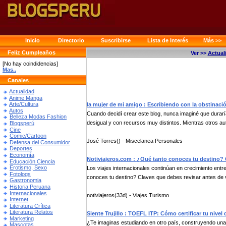
Inicio
Directorio
Suscribirse
Lista de Interés
Más >>
Feliz Cumpleaños
Ver >>
Actual
[No hay coindidencias]
Mas..
Canales
Actualidad
Anime Manga
Arte/Cultura
la mujer de mi amigo : Escribiendo con la obstinaci
Autos
Cuando decidí crear este blog, nunca imaginé que durar
Belleza Modas Fashion
desigual y con recursos muy distintos. Mientras otros aut
Blogsperú
Cine
Comic/Cartoon
José Torres() - Miscelanea Personales
Defensa del Consumidor
Deportes
Economía
Notiviajeros.com : ¿Qué tanto conoces tu destino? Cl
Educación Ciencia
Erotismo, Sexo
Los viajes internacionales continúan en crecimiento ent
Fotologs
conoces tu destino? Claves que debes revisar antes de via
Gastronomia
Historia Peruana
Internacionales
notiviajeros(33d) - Viajes Turismo
Internet
Literatura Crítica
Literatura Relatos
Siente Trujillo : TOEFL ITP: Cómo certificar tu nivel 
Marketing
¿Te imaginas estudiando en otro país, construyendo una
Mascotas