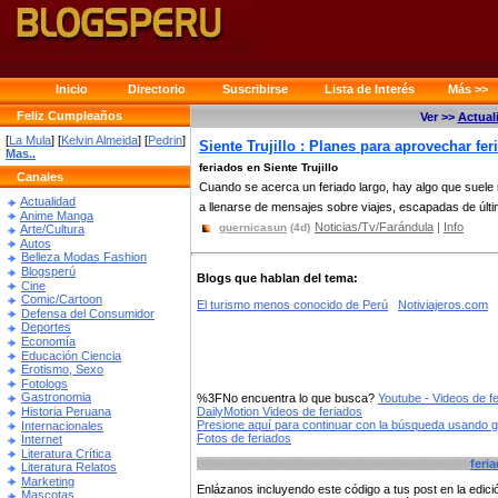
Inicio
Directorio
Suscribirse
Lista de Interés
Más >>
Feliz Cumpleaños
Ver >>
Actual
[
La Mula
] [
Kelvin Almeida
] [
Pedrin
]
Siente Trujillo : Planes para aprovechar fe
Mas..
feriados en Siente Trujillo
Canales
Cuando se acerca un feriado largo, hay algo que suele
Actualidad
a llenarse de mensajes sobre viajes, escapadas de últ
Anime Manga
Noticias/Tv/Farándula
|
Info
guernicasun
(4d)
Arte/Cultura
Autos
Belleza Modas Fashion
Blogsperú
Blogs que hablan del tema:
Cine
Comic/Cartoon
El turismo menos conocido de Perú
Notiviajeros.com
Defensa del Consumidor
Deportes
Economía
Educación Ciencia
Erotismo, Sexo
Fotologs
Gastronomia
%3FNo encuentra lo que busca?
Youtube - Videos de f
Historia Peruana
DailyMotion Videos de feriados
Presione aquí para continuar con la búsqueda usando 
Internacionales
Fotos de feriados
Internet
Literatura Crítica
feri
Literatura Relatos
Marketing
Enlázanos incluyendo este código a tus post en la edi
Mascotas