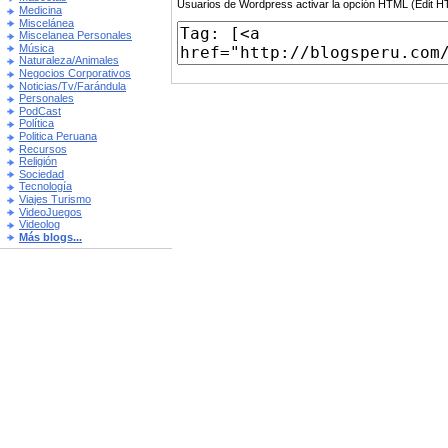
Usuarios de Wordpress activar la opción HTML (Edit 
Medicina
Miscelánea
Miscelanea Personales
Música
Naturaleza/Animales
Negocios Corporativos
Noticias/Tv/Farándula
Personales
PodCast
Política
Politica Peruana
Recursos
Religión
Sociedad
Tecnología
Viajes Turismo
VideoJuegos
Videolog
Más blogs...