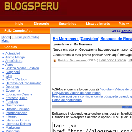
Inicio
Directorio
Suscribirse
Lista de Interés
Más >>
Feliz Cumpleaños
Ver >>
Actual
[
jhony
] [
ElPrincipePerdido
]
En Morrenas : [Geovideo] Bosques de Roc
Mas..
geoturismo en En Morrenas
Canales
Nueva entrada en Geoextrema http://geoextrema.com/2
Actualidad
Geoextrema lo mas pronto posible! hazlo aquí: http://
Anime Manga
Educación Ciencia
|
In
Patricio Valderrama
(1326d)
Arte/Cultura
Autos
Belleza Modas Fashion
Blogsperú
Cine
Comic/Cartoon
Defensa del Consumidor
Deportes
%3FNo encuentra lo que busca?
Youtube - Videos de g
Economía
DailyMotion Videos de geoturismo
Educación Ciencia
Presione aquí para continuar con la búsqueda usando 
Erotismo, Sexo
Fotos de geoturismo
Fotologs
Gastronomia
geotu
Historia Peruana
Internacionales
Enlázanos incluyendo este código a tus post en la edi
Internet
Usuarios de Wordpress activar la opción HTML (Edit 
Literatura Crítica
Literatura Relatos
Marketing
Mascotas