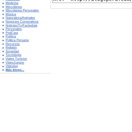
Medicina
Miscelánea
Miscelanea Personales
Música
Naturaleza/Animales
Negocios Corporativos
Noticias/Tv/Farándula
Personales
PodCast
Política
Politica Peruana
Recursos
Religión
Sociedad
Tecnología
Viajes Turismo
VideoJuegos
Videolog
Más blogs...