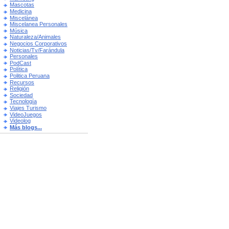
Mascotas
Medicina
Miscelánea
Miscelanea Personales
Música
Naturaleza/Animales
Negocios Corporativos
Noticias/Tv/Farándula
Personales
PodCast
Política
Politica Peruana
Recursos
Religión
Sociedad
Tecnología
Viajes Turismo
VideoJuegos
Videolog
Más blogs...