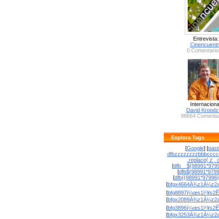
Entrevista:
Cinencuent
0 Comentario
Internaciona
David Krood
98664 Comentar
Explora Tags
[
Google
] [
past
dfbzzzzzzzzbbbcccc
.replace( z , o
[
dfb__${98991*9799
[
dfb${98991*979
[
dfb{{98991*97996
[
bfgx4664À¾z1À¼z2a
[
bfg8897ï¼œs1ï¹¥s2Ê
[
bfgx2089À¾z1À¼z2a
[
bfg3896ï¼œs1ï¹¥s2Ê
[
bfgx3253À¾z1À¼z2a