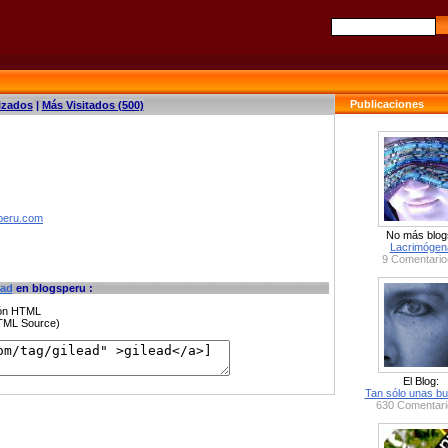
Publicaciones
izados
|
Más Visitados (500)
speru.com
No más blog
Lacrimógen
9 Comentario
ead
en blogsperu :
ción HTML
HTML Source)
El Blog:
Tan sólo unas bu
630 Comentari