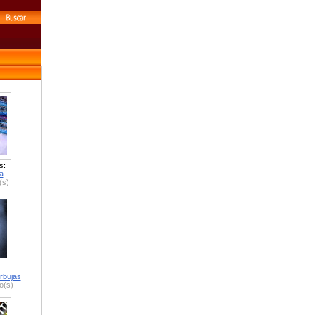
s:
a
(s)
rbujas
o(s)