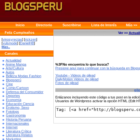
Inicio
Directorio
Suscribirse
Lista de Interés
Más >>
Feliz Cumpleaños
Ver >>
Actual
[
vinosyrectas
] [
rickzen
]
[
yulsmode
] [
DanielHB
]
Mas..
Canales
Actualidad
Anime Manga
%3FNo encuentra lo que busca?
Presione aquí para continuar con la búsqueda en Blog
Arte/Cultura
Autos
Youtube - Videos de gilead
Belleza Modas Fashion
DailyMotion Videos de gilead
Blogsperú
Fotos de gilead
Cine
Comic/Cartoon
gil
Defensa del Consumidor
Deportes
Enlázanos incluyendo este código a tus post en la edi
Economía
Usuarios de Wordpress activar la opción HTML (Edit 
Educación Ciencia
Erotismo, Sexo
Fotologs
Gastronomia
Historia Peruana
Internacionales
Internet
Literatura Crítica
Literatura Relatos
Marketing