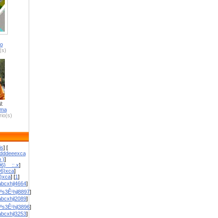
ro
(s)
l:
zma
io(s)
is
] [
dddeeexca
 )
]
6}__::.x
]
96}xca
]
}}xca
] [
1
]
bcxhjl4664
]
ºs3Ê¹hjl8897
]
bcxhjl2089
]
ºs3Ê¹hjl3896
]
bcxhjl3253
]