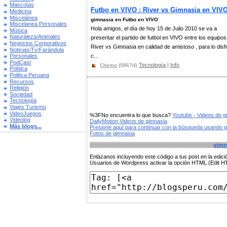
Mascotas
Futbo en VIVO : River vs Gimnasia en VIV
Medicina
Miscelánea
gimnasia en Futbo en VIVO
Miscelanea Personales
Hola amigos, el día de hoy 15 de Julio 2010 se va a
Música
Naturaleza/Animales
presentar el partido de futbol en VIVO entre los equipos
Negocios Corporativos
River vs Gimnasia en calidad de amistoso , para lo disf
Noticias/Tv/Farándula
c...
Personales
PodCast
Tecnología
|
Info
Chemo
(5867d)
Política
Politica Peruana
Recursos
Religión
Sociedad
Tecnología
Viajes Turismo
VideoJuegos
%3FNo encuentra lo que busca?
Youtube - Videos de g
Videolog
DailyMotion Videos de gimnasia
Más blogs...
Presione aquí para continuar con la búsqueda usando 
Fotos de gimnasia
gimn
Enlázanos incluyendo este código a tus post en la edi
Usuarios de Wordpress activar la opción HTML (Edit 