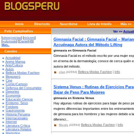
Inicio
Directorio
Suscribirse
Lista de Interés
Más >>
Feliz Cumpleaños
Ver >>
Actual
[
vinosyrectas
] [
rickzen
]
Gimnasia Facial : Gimnasia Facial – Maria
[
yulsmode
] [
DanielHB
]
Azcuénaga Autora del Método Lifting
Mas..
gimnasia en Gimnasia Facial
Canales
Gimnasia Facial es el método escrito por una mujer ex
Actualidad
en el tema de la dermatología; conoce de cerca quién e
Anime Manga
Arte/Cultura
autora del método.
Autos
Belleza Modas Fashion
|
Info
clan
(4259d)
Belleza Modas Fashion
Blogsperú
Cine
Comic/Cartoon
Sistema Venus : Rutinas de Ejercicios Para
Defensa del Consumidor
Deportes
Bajar de Peso Para Mujeres
Economía
gimnasia en Sistema Venus
Educación Ciencia
Erotismo, Sexo
Hay algunas rutinas de ejercicios para bajar de peso p
Fotologs
mujeres diferencias importantes entre los entrenamient
Gastronomia
de gimnasia para los hombres y las mujeres debido a l
Historia Peruana
Internacionales
diferenci...
Internet
Belleza Modas Fashion
|
Info
Nicols
(4399d)
Literatura Crítica
Literatura Relatos
Marketing