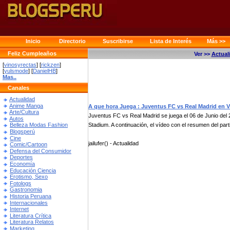
Inicio
Directorio
Suscribirse
Lista de Interés
Más >>
Feliz Cumpleaños
Ver >>
Actual
[
vinosyrectas
] [
rickzen
]
[
yulsmode
] [
DanielHB
]
Mas..
Canales
Actualidad
Anime Manga
A que hora Juega : Juventus FC vs Real Madrid en
Arte/Cultura
Juventus FC vs Real Madrid se juega el 06 de Junio del 
Autos
Stadium. A continuación, el vídeo con el resumen del parti
Belleza Modas Fashion
Blogsperú
Cine
jailufer() - Actualidad
Comic/Cartoon
Defensa del Consumidor
Deportes
Economía
Educación Ciencia
Erotismo, Sexo
Fotologs
Gastronomia
Historia Peruana
Internacionales
Internet
Literatura Crítica
Literatura Relatos
Marketing