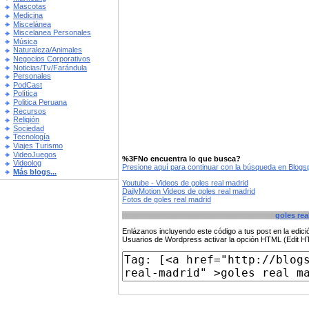
Mascotas
Medicina
Miscelánea
Miscelanea Personales
Música
Naturaleza/Animales
Negocios Corporativos
Noticias/Tv/Farándula
Personales
PodCast
Política
Politica Peruana
Recursos
Religión
Sociedad
Tecnología
Viajes Turismo
VideoJuegos
%3FNo encuentra lo que busca?
Videolog
Presione aquí para continuar con la búsqueda en Blog
Más blogs...
Youtube - Videos de goles real madrid
DailyMotion Videos de goles real madrid
Fotos de goles real madrid
goles rea
Enlázanos incluyendo este código a tus post en la edi
Usuarios de Wordpress activar la opción HTML (Edit 