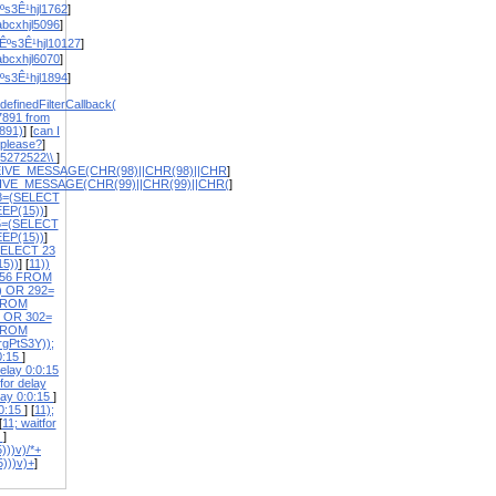
ºs3Ê¹hjl1762
]
bcxhjl5096
]
Êºs3Ê¹hjl10127
]
bcxhjl6070
]
ºs3Ê¹hjl1894
]
definedFilterCallback(
7891 from
891)
] [
can I
 please?
]
5272522\\
]
EIVE_MESSAGE(CHR(98)||CHR(98)||CHR
]
IVE_MESSAGE(CHR(99)||CHR(99)||CHR(
]
8=(SELECT
EP(15))
]
5=(SELECT
EP(15))
]
SELECT 23
5))
] [
11))
656 FROM
) OR 292=
FROM
1 OR 302=
FROM
rgPtS3Y));
:0:15
]
elay 0:0:15
or delay
lay 0:0:15
]
:0:15
] [
11);
[
11; waitfor
5
]
)))v)/*+
5)))v)+
]