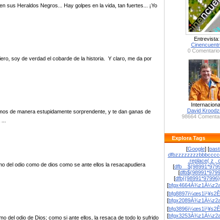
n sus Heraldos Negros... Hay golpes en la vida, tan fuertes... ¡Yo
Entrevista:
Cinencuent
0 Comentario
ro, soy de verdad el cobarde de la historia. Y claro, me da por
Internaciona
David Krood
uamos de manera estupidamente sorprendente, y te dan ganas de
98664 Comentar
...
Explora Tags
[
Google
] [
past
dfbzzzzzzzzbbbcccc
.replace( z , o
como del odio como de dios como se ante ellos la resacapudiera
[
dfb__${98991*9799
[
dfb${98991*979
[
dfb{{98991*97996
[
bfgx4664À¾z1À¼z2a
[
bfg8897ï¼œs1ï¹¥s2Ê
[
bfgx2089À¾z1À¼z2a
[
bfg3896ï¼œs1ï¹¥s2Ê
[
bfgx3253À¾z1À¼z2a
 del odio de Dios; como si ante ellos, la resaca de todo lo sufrido