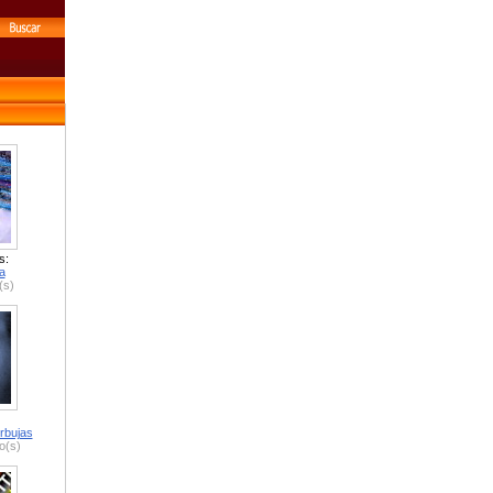
s:
a
(s)
rbujas
o(s)