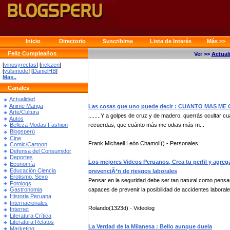
Inicio
Directorio
Suscribirse
Lista de Interés
Más >>
Feliz Cumpleaños
Ver >>
Actual
[
vinosyrectas
] [
rickzen
]
[
yulsmode
] [
DanielHB
]
Mas..
Canales
Actualidad
Anime Manga
Las cosas que uno puede decir : CUANTO MAS M
Arte/Cultura
........Y a golpes de cruz y de madero, querrás ocultar
Autos
recuerdas, que cuánto más me odias más m...
Belleza Modas Fashion
Blogsperú
Cine
Frank Michaell León Chamolí() - Personales
Comic/Cartoon
Defensa del Consumidor
Deportes
Los mejores Videos Peruanos, Crea tu perfil y agrega
Economía
Educación Ciencia
prevenciÃ³n de riesgos laborales
Erotismo, Sexo
Pensar en la seguridad debe ser tan natural como pensar
Fotologs
capaces de prevenir la posibilidad de accidentes laborales
Gastronomia
Historia Peruana
Internacionales
Rolando(1323d) - Videolog
Internet
Literatura Crítica
Literatura Relatos
La Verdad de la Milanesa : Bello aunque duela
Marketing