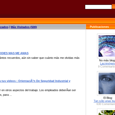
Publicaciones
izados
|
Más Visitados (500)
E ODIES MAS ME AMAS
 cuántos recuerdos, aún sin saber que cuánto más me olvidas más
No más blog
Lacrimógen
9 Comentario
 tus videos : OrientaciÃ³n De Seguridad Industrial y
 en otros aspectos del trabajo. Los empleados deberÃ­an ser
, para ...
El Blog:
Tan sólo unas bu
630 Comentari