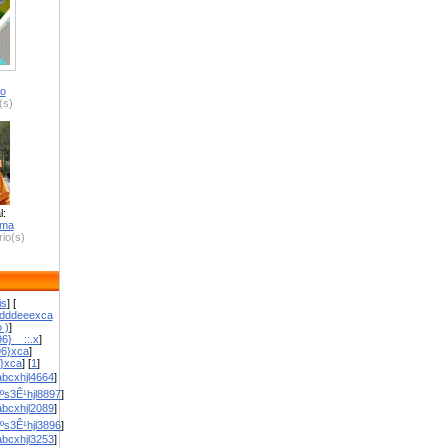
ro
(s)
l:
zma
io(s)
is
] [
dddeeexca
 )
]
6}__::.x
]
96}xca
]
}}xca
] [
1
]
bcxhjl4664
]
ºs3Ê¹hjl8897
]
bcxhjl2089
]
ºs3Ê¹hjl3896
]
bcxhjl3253
]