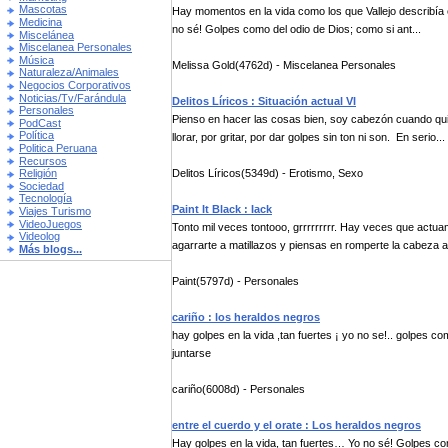
Mascotas
Hay momentos en la vida como los que Vallejo describía e
Medicina
no sé! Golpes como del odio de Dios; como si ant...
Miscelánea
Miscelanea Personales
Música
Melissa Gold(4762d) - Miscelanea Personales
Naturaleza/Animales
Negocios Corporativos
Noticias/Tv/Farándula
Delitos Líricos : Situación actual VI
Personales
Pienso en hacer las cosas bien, soy cabezón cuando quie
PodCast
Política
llorar, por gritar, por dar golpes sin ton ni son. En serio...
Politica Peruana
Recursos
Delitos Líricos(5349d) - Erotismo, Sexo
Religión
Sociedad
Tecnología
Paint It Black : Iack
Viajes Turismo
VideoJuegos
Tonto mil veces tontooo, grrrrrrrrr. Hay veces que act
Videolog
agarrarte a matillazos y piensas en romperte la cabeza a 
Más blogs...
Paint(5797d) - Personales
cariño : los heraldos negros
hay golpes en la vida ,tan fuertes ¡ yo no se!.. golpes 
juntarse
cariño(6008d) - Personales
entre el cuerdo y el orate : Los heraldos negros
Hay golpes en la vida, tan fuertes… Yo no sé! Golpes como