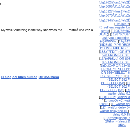
[
bfg1762ï¼œs1ï¹¥s2Ê
n…...
[
bfgx5096À¾z1À¼z2a
[
bfg10127ï¼œs1ï¹¥s2
[
bfgx6070À¾z1À¼z2a
[
bfg1894ï¼œs1ï¹¥s2Ê
[
19646907
]
[
{{_self.env.registerUn
 wall Something in the way she woos me... - Postulé una vez a
syste
] [
( 198766*66
DUAL)
] [
( 198766*667
ask you a question
[
@@XBW67
] [
1À§À¢2
[
1||DBMS_PIPE.REC
[
1*DBMS_PIPE.RECE
[
1BSYi7FDF)) OR 57
578 FROM PG_SLE
[
13RAPbSyo) OR 89
895 FROM PG_SLE
[
1jrDdjCvP OR 23=(
FROM PG_SLEEP(1
OR 656=(SELECT 
PG_SLEEP(15))
] [
11
El blog del buen humor
DiFuSa MaRa
(SELECT 292 
PG_SLEEP(15))
] [
1
(SELECT 302 
PG_SLEEP(15))
] [
1s
waitfor delay 0
[
1ILp1ZJEn); waitfor d
] [
1mxooDvxC; waitf
0:0:15
] [
11 waitfor de
[
11)); waitfor delay 0
waitfor delay 0:0:15
] 
delay 0:0:1
[
((0)from((sleep(15
((0)from((sleep(1
Más..