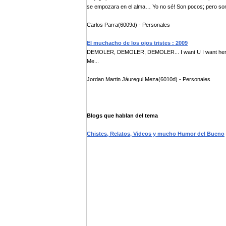
se empozara en el alma… Yo no sé! Son pocos; pero so
Carlos Parra(6009d) - Personales
El muchacho de los ojos tristes : 2009
DEMOLER, DEMOLER, DEMOLER... I want U I want her My
Me...
Jordan Martin Jáuregui Meza(6010d) - Personales
Blogs que hablan del tema
Chistes, Relatos, Videos y mucho Humor del Bueno