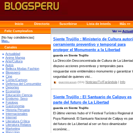
Inicio
Directorio
Suscribirse
Lista de Interés
Más >>
Feliz Cumpleaños
Ver >>
Actual
[No hay coindidencias]
Siente Trujillo : Ministerio de Cultura autor
Mas..
cerramiento preventivo y temporal para
Canales
proteger el Monumento a la Libertad
Actualidad
guarda en Siente Trujillo
Anime Manga
La Dirección Desconcentrada de Cultura de La Liberta
Arte/Cultura
Autos
dispuso acciones preventivas y temporales para
Belleza Modas Fashion
resguardar este emblemático monumento y garantizar l
Blogsperú
Cine
seguridad de quienes visi...
Comic/Cartoon
Noticias/Tv/Farándula
|
Info
guernicasun
(11h)
Defensa del Consumidor
Deportes
Economía
Educación Ciencia
Siente Trujillo : El Santuario de Calipuy es
Erotismo, Sexo
parte del futuro de La Libertad
Fotologs
Gastronomia
guarda en Siente Trujillo
Historia Peruana
El último viernes hubo el V Festival Turístico Regional d
Internacionales
Internet
Puya Raimondi. El Santuario Nacional de Calipuy es pa
Literatura Crítica
del futuro de La Libertad al ser un foco dinamizador
Literatura Relatos
Marketing
económic...
Mascotas