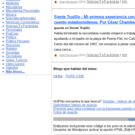
Noticias/Tv/Farándula
|
Info
guernicasun
(11h)
Medicina
Miscelánea
Miscelanea Personales
Música
Siente Trujillo : Mi primera experiencia con
Naturaleza/Animales
cuento estadounidense. Por César Chambe
Negocios Corporativos
Noticias/Tv/Farándula
guarda en Siente Trujillo
Personales
Había terminado la secundaria cuando empecé a trabaj
PodCast
Política
ayudando a mi padre en la playa de Puerto Fiel, en Cañ
Politica Peruana
Cierto día del verano de 1997, me enviaron a pintar una
Recursos
Religión
casa cerca...
Sociedad
Noticias/Tv/Farándula
|
Info
guernicasun
(11h)
Tecnología
Viajes Turismo
VideoJuegos
Videolog
Blogs que hablan del tema:
Más blogs...
VikBar
PURO CINE
%3FNo encuentra lo que busca?
Youtube - Videos de 
DailyMotion Videos de guarda
Presione aquí para continuar con la búsqueda usando 
Fotos de guarda
gua
Enlázanos incluyendo este código a tus post en la edi
Usuarios de Wordpress activar la opción HTML (Edit 