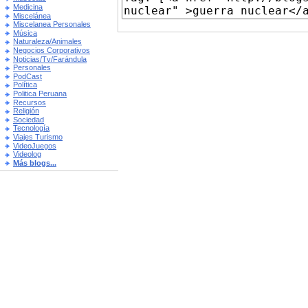
Medicina
Miscelánea
Miscelanea Personales
Música
Naturaleza/Animales
Negocios Corporativos
Noticias/Tv/Farándula
Personales
PodCast
Política
Politica Peruana
Recursos
Religión
Sociedad
Tecnología
Viajes Turismo
VideoJuegos
Videolog
Más blogs...