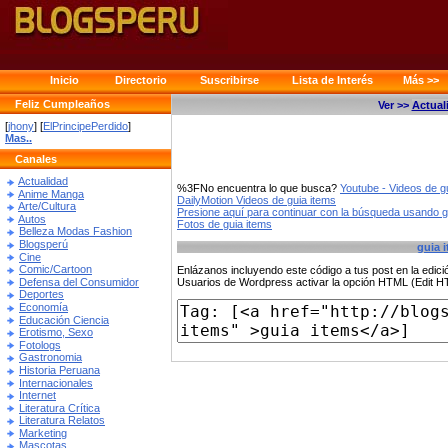
Inicio
Directorio
Suscribirse
Lista de Interés
Más >>
Feliz Cumpleaños
Ver >>
Actual
[
jhony
] [
ElPrincipePerdido
]
Mas..
Canales
Actualidad
%3FNo encuentra lo que busca?
Youtube - Videos de g
Anime Manga
DailyMotion Videos de guia items
Arte/Cultura
Presione aquí para continuar con la búsqueda usando 
Autos
Fotos de guia items
Belleza Modas Fashion
Blogsperú
guia 
Cine
Comic/Cartoon
Enlázanos incluyendo este código a tus post en la edi
Defensa del Consumidor
Usuarios de Wordpress activar la opción HTML (Edit 
Deportes
Economía
Educación Ciencia
Erotismo, Sexo
Fotologs
Gastronomia
Historia Peruana
Internacionales
Internet
Literatura Crítica
Literatura Relatos
Marketing
Mascotas