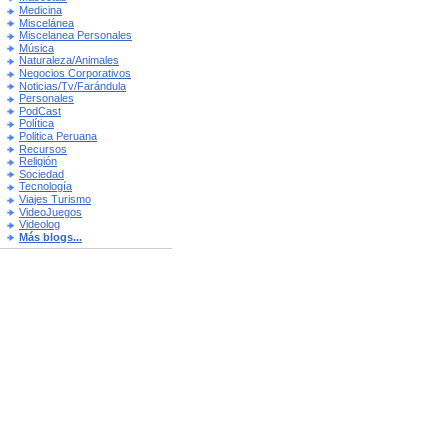
Medicina
Miscelánea
Miscelanea Personales
Música
Naturaleza/Animales
Negocios Corporativos
Noticias/Tv/Farándula
Personales
PodCast
Política
Politica Peruana
Recursos
Religión
Sociedad
Tecnología
Viajes Turismo
VideoJuegos
Videolog
Más blogs...