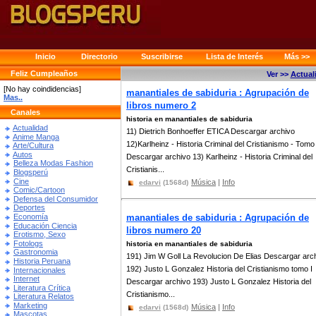
Inicio
Directorio
Suscribirse
Lista de Interés
Más >>
Feliz Cumpleaños
Ver >>
Actual
[No hay coindidencias]
manantiales de sabiduria : Agrupación de
Mas..
libros numero 2
Canales
historia en manantiales de sabiduria
Actualidad
11) Dietrich Bonhoeffer ETICA Descargar archivo
Anime Manga
12)Karlheinz - Historia Criminal del Cristianismo - Tomo 
Arte/Cultura
Autos
Descargar archivo 13) Karlheinz - Historia Criminal del
Belleza Modas Fashion
Cristianis...
Blogsperú
Cine
Música
|
Info
edarvi
(1568d)
Comic/Cartoon
Defensa del Consumidor
Deportes
Economía
manantiales de sabiduria : Agrupación de
Educación Ciencia
libros numero 20
Erotismo, Sexo
Fotologs
historia en manantiales de sabiduria
Gastronomia
191) Jim W Goll La Revolucion De Elias Descargar arc
Historia Peruana
192) Justo L Gonzalez Historia del Cristianismo tomo I
Internacionales
Internet
Descargar archivo 193) Justo L Gonzalez Historia del
Literatura Crítica
Cristianismo...
Literatura Relatos
Marketing
Música
|
Info
edarvi
(1568d)
Mascotas