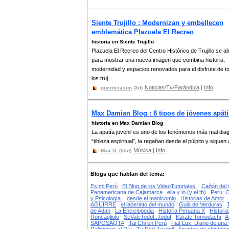
Siente Trujillo : Modernizan y embellecen
emblemática Plazuela El Recreo
historia en Siente Trujillo
Plazuela El Recreo del Centro Histórico de Trujillo se al
para mostrar una nueva imagen que combina historia,
modernidad y espacios renovados para el disfrute de t
los truj...
Noticias/Tv/Farándula
|
Info
guernicasun
(3d)
Max Damian Blog : 8 tipos de jóvenes apátic
historia en Max Damian Blog
La apatía juvenil es uno de los fenómenos más mal diagn
“tibieza espiritual”, la regañan desde el púlpito y siguen 
Música
|
Info
Max D.
(55d)
Blogs que hablan del tema:
Es mi Perú
El Blog de los VideoTutoriales
Cañón del 
Panamericana de Cajamarca
ella y io (y el tb)
Peru: C
y Psicología
desde el manicomio
Historias de Amor
AGUIRRE
el laberinto del mundo
Guia de Verduras
de Adan
La Enciclopedia
Historia Peruana X
Histori
Roncagliolo
SeValeTodo!...todo!
Karate Tomodachi
A
SAPOSAQTA
Tai Chi en Perú
Fiat Lux: Diario de una