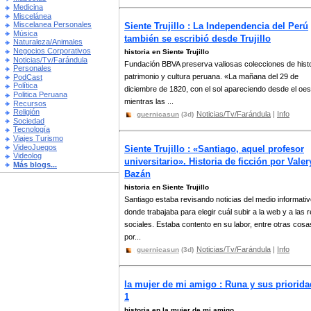
Medicina
Miscelánea
Miscelanea Personales
Siente Trujillo : La Independencia del Perú
Música
también se escribió desde Trujillo
Naturaleza/Animales
Negocios Corporativos
historia en Siente Trujillo
Noticias/Tv/Farándula
Fundación BBVA preserva valiosas colecciones de histo
Personales
patrimonio y cultura peruana. «La mañana del 29 de
PodCast
Política
diciembre de 1820, con el sol apareciendo desde el oes
Politica Peruana
mientras las ...
Recursos
Religión
Noticias/Tv/Farándula
|
Info
guernicasun
(3d)
Sociedad
Tecnología
Viajes Turismo
VideoJuegos
Siente Trujillo : «Santiago, aquel profesor
Videolog
universitario». Historia de ficción por Valer
Más blogs...
Bazán
historia en Siente Trujillo
Santiago estaba revisando noticias del medio informati
donde trabajaba para elegir cuál subir a la web y a las 
sociales. Estaba contento en su labor, entre otras cosa
por...
Noticias/Tv/Farándula
|
Info
guernicasun
(3d)
la mujer de mi amigo : Runa y sus priorid
1
historia en la mujer de mi amigo