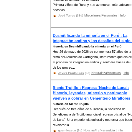
Primera viñeta de Runa y sus aventuras, más adelant
historias...
Miscelanea Personales
|
Info
José Torres
(33d)
Desmitificando la minería en el Perú : La
integración andina y los desafíos del siglo
historia en Desmitificando la minería en el Perú
Hoy 26 de mayo de 2026 se conmemora 57 años de la
firma del Acuerdo de Cartagena, instrumento que dio or
al proceso de integración andina y sentó las bases de 
de los proyec...
Naturaleza/Animales
|
Info
Javier Prado Blas
(6d)
Siente Trujillo : Regresa ‘Noche de Luna’:
Historia, leyendas, misterio y patrimonio
vuelven a cobrar en Cementerio Miraflores
historia en Siente Trujillo
Después de tres años de ausencia, la Sociedad de
Beneficencia de Trujillo anuncia el regreso oficial de “
de Luna”. Una experiencia cultural y nocturna que bus
revalorar la ...
Noticias/Tv/Farándula
|
Info
guernicasun
(3d)