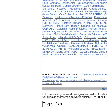
Religiones al Día
Tu Red Juvenil
Apuntes de chistolog
Café
Camana
[darksonic]
La Sensación Desconoci
del Sur del Perú
Cupido del Amor
CD's subliminales
Siempre... ¡ Y dale U !
Mueve tu curul
Clases de arte
Online
COCTELES Y CREACION
hablandote por aq
de los Bares
Viva Cuba Libre
SALIVA DE PERRO
Cu
Diario tec
Historia de la Medicina Peruana
Puro Pisco
Asterisko 22
El-Amarna
De vez en cuando
Quipuboo
FUTBOL BASE
Historia Animada
4 PAREDES
SEXO
Memorias
Death Note
Bleach
Dragon Ball
el chavo
CURIOSO
Celendin Pueblo Mágico 2
Perfect Pictur
De todo hay en la viña del señor...
Adiv et Reum
El To
en Lima
El rincón del misterio
Centro de Difusión de 
Surrealismo
Historias del Dr Sofa
Evita--me
Histori
LOCURAS EN LA WEB
Las Flores del Marinero
vida 
La Habitación de Jorge
Crónica Bolandista
Sakura Ca
y Algo Mas
Amauta
AMAUTACUNA DE HISTORIA
P
ELIAS AGUIRRE
El Inversionista Latino
El Cantante 
LEYENDA
Diario de un Paivo - La Letra Muerta en su
Perú
Hispanoamérica al Día
Blog del Adulto Mayor
H
%3FNo encuentra lo que busca?
Youtube - Videos de hi
DailyMotion Videos de historia
Presione aquí para continuar con la búsqueda usando 
Fotos de historia
hist
Enlázanos incluyendo este código a tus post en la edi
Usuarios de Wordpress activar la opción HTML (Edit 