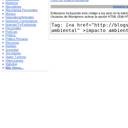
Fotos de impacto ambiental
Medicina
Miscelánea
impacto a
Miscelanea Personales
Enlázanos incluyendo este código a tus post en la edi
Música
Usuarios de Wordpress activar la opción HTML (Edit 
Naturaleza/Animales
Negocios Corporativos
Noticias/Tv/Farándula
Personales
PodCast
Política
Politica Peruana
Recursos
Religión
Sociedad
Tecnología
Viajes Turismo
VideoJuegos
Videolog
Más blogs...