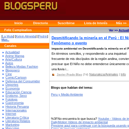
Inicio
Directorio
Suscribirse
Lista de Interés
Más >>
Feliz Cumpleaños
Ver >>
Actual
[
La Mula
] [
Kelvin Almeida
] [
Pedrin
]
Desmitificando la minería en el Perú : El Ni
Mas..
Fenómeno o evento
Canales
impacto ambiental en Desmitificando la minería en el 
Actualidad
En términos sencillos, y respondiendo a una inquietud
Anime Manga
frecuente de mis discípulos de la región andina, convie
Arte/Cultura
Autos
precisar que El Niño no debe entenderse únicamente 
Belleza Modas Fashion
una lluvia i...
Blogsperú
Cine
Naturaleza/Animales
|
Info
Javier Prado Blas
(7d)
Comic/Cartoon
Defensa del Consumidor
Deportes
Blogs que hablan del tema:
Economía
Educación Ciencia
Peru y Medio Ambiente
Erotismo, Sexo
Fotologs
Gastronomia
Historia Peruana
Internacionales
Internet
Literatura Crítica
%3FNo encuentra lo que busca?
Youtube - Videos de i
Literatura Relatos
DailyMotion Videos de impacto ambiental
Marketing
Presione aquí para continuar con la búsqueda usando 
Mascotas