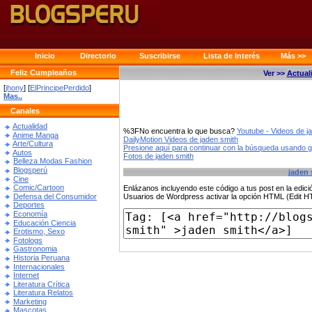
Inicio
Directorio
Suscribirse
Lista de Interés
Más >>
Feliz Cumpleaños
Ver >>
Actual
[
jhony
] [
ElPrincipePerdido
]
Mas..
Canales
Actualidad
%3FNo encuentra lo que busca?
Youtube - Videos de j
Anime Manga
DailyMotion Videos de jaden smith
Arte/Cultura
Presione aquí para continuar con la búsqueda usando 
Autos
Fotos de jaden smith
Belleza Modas Fashion
Blogsperú
jaden 
Cine
Comic/Cartoon
Enlázanos incluyendo este código a tus post en la edi
Defensa del Consumidor
Usuarios de Wordpress activar la opción HTML (Edit 
Deportes
Economía
Educación Ciencia
Erotismo, Sexo
Fotologs
Gastronomia
Historia Peruana
Internacionales
Internet
Literatura Crítica
Literatura Relatos
Marketing
Mascotas