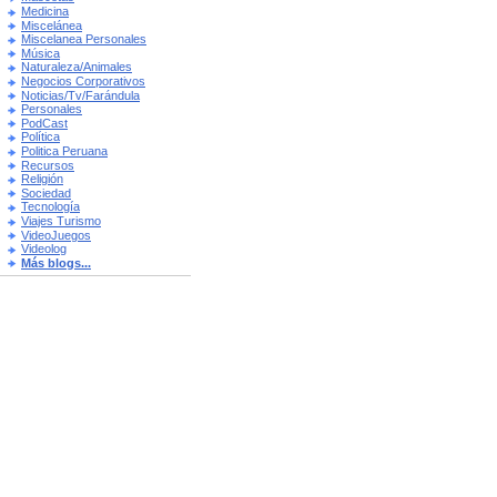
Medicina
Miscelánea
Miscelanea Personales
Música
Naturaleza/Animales
Negocios Corporativos
Noticias/Tv/Farándula
Personales
PodCast
Política
Politica Peruana
Recursos
Religión
Sociedad
Tecnología
Viajes Turismo
VideoJuegos
Videolog
Más blogs...