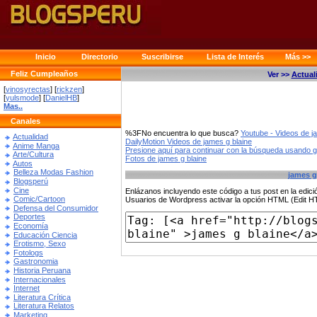
Inicio
Directorio
Suscribirse
Lista de Interés
Más >>
Feliz Cumpleaños
Ver >>
Actual
[
vinosyrectas
] [
rickzen
]
[
yulsmode
] [
DanielHB
]
Mas..
Canales
%3FNo encuentra lo que busca?
Youtube - Videos de j
Actualidad
DailyMotion Videos de james g blaine
Anime Manga
Presione aquí para continuar con la búsqueda usando 
Arte/Cultura
Fotos de james g blaine
Autos
Belleza Modas Fashion
james g
Blogsperú
Cine
Enlázanos incluyendo este código a tus post en la edi
Comic/Cartoon
Usuarios de Wordpress activar la opción HTML (Edit 
Defensa del Consumidor
Deportes
Economía
Educación Ciencia
Erotismo, Sexo
Fotologs
Gastronomia
Historia Peruana
Internacionales
Internet
Literatura Crítica
Literatura Relatos
Marketing