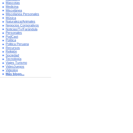
Mascotas
Medicina
Miscelánea
Miscelanea Personales
Música
Naturaleza/Animales
Negocios Corporativos
Noticias/Tv/Farándula
Personales
PodCast
Política
Politica Peruana
Recursos
Religión
Sociedad
Tecnología
Viajes Turismo
VideoJuegos
Videolog
Más blogs...