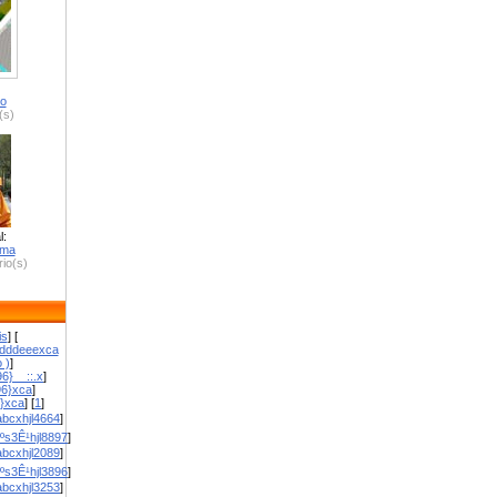
ro
(s)
l:
zma
io(s)
is
] [
dddeeexca
 )
]
6}__::.x
]
96}xca
]
}}xca
] [
1
]
bcxhjl4664
]
ºs3Ê¹hjl8897
]
bcxhjl2089
]
ºs3Ê¹hjl3896
]
bcxhjl3253
]