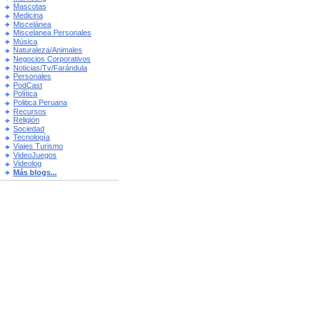
Mascotas
Medicina
Miscelánea
Miscelanea Personales
Música
Naturaleza/Animales
Negocios Corporativos
Noticias/Tv/Farándula
Personales
PodCast
Política
Politica Peruana
Recursos
Religión
Sociedad
Tecnología
Viajes Turismo
VideoJuegos
Videolog
Más blogs...