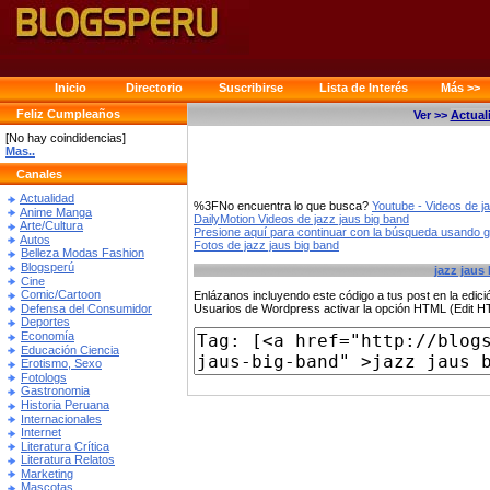
Inicio
Directorio
Suscribirse
Lista de Interés
Más >>
Feliz Cumpleaños
Ver >>
Actual
[No hay coindidencias]
Mas..
Canales
Actualidad
%3FNo encuentra lo que busca?
Youtube - Videos de j
Anime Manga
DailyMotion Videos de jazz jaus big band
Arte/Cultura
Presione aquí para continuar con la búsqueda usando 
Autos
Fotos de jazz jaus big band
Belleza Modas Fashion
Blogsperú
jazz jaus
Cine
Comic/Cartoon
Enlázanos incluyendo este código a tus post en la edi
Defensa del Consumidor
Usuarios de Wordpress activar la opción HTML (Edit 
Deportes
Economía
Educación Ciencia
Erotismo, Sexo
Fotologs
Gastronomia
Historia Peruana
Internacionales
Internet
Literatura Crítica
Literatura Relatos
Marketing
Mascotas