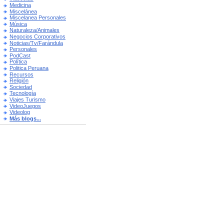
Medicina
Miscelánea
Miscelanea Personales
Música
Naturaleza/Animales
Negocios Corporativos
Noticias/Tv/Farándula
Personales
PodCast
Política
Politica Peruana
Recursos
Religión
Sociedad
Tecnología
Viajes Turismo
VideoJuegos
Videolog
Más blogs...