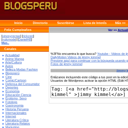
Inicio
Directorio
Suscribirse
Lista de Interés
Más >>
Feliz Cumpleaños
Ver >>
Actual
[
vinosyrectas
] [
rickzen
]
[
yulsmode
] [
DanielHB
]
Mas..
Canales
%3FNo encuentra lo que busca?
Youtube - Videos de 
Actualidad
DailyMotion Videos de jimmy kimmel
Anime Manga
Presione aquí para continuar con la búsqueda usando 
Arte/Cultura
Fotos de jimmy kimmel
Autos
Belleza Modas Fashion
jimmy 
Blogsperú
Cine
Enlázanos incluyendo este código a tus post en la edi
Comic/Cartoon
Usuarios de Wordpress activar la opción HTML (Edit 
Defensa del Consumidor
Deportes
Economía
Educación Ciencia
Erotismo, Sexo
Fotologs
Gastronomia
Historia Peruana
Internacionales
Internet
Literatura Crítica
Literatura Relatos
Marketing