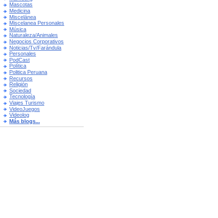
Mascotas
Medicina
Miscelánea
Miscelanea Personales
Música
Naturaleza/Animales
Negocios Corporativos
Noticias/Tv/Farándula
Personales
PodCast
Política
Politica Peruana
Recursos
Religión
Sociedad
Tecnología
Viajes Turismo
VideoJuegos
Videolog
Más blogs...