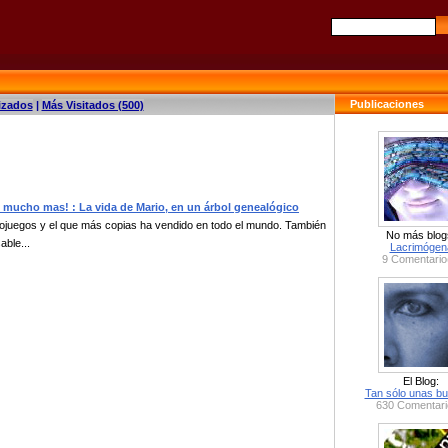
Publicaciones
izados
|
Más Visitados (500)
y mucho mas! : La vida de Mario, en un árbol genealógico
eojuegos y el que más copias ha vendido en todo el mundo. También
No más blog
able...
Lacrimógen
9 Comentario
El Blog:
Tan sólo unas bu
630 Comentari