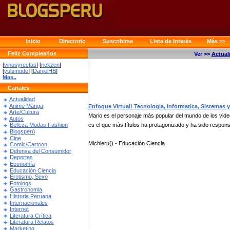
Inicio
Directorio
Suscribirse
Lista de Interés
Más >>
Feliz Cumpleaños
Ver >>
Actual
[
vinosyrectas
] [
rickzen
]
[
yulsmode
] [
DanielHB
]
Mas..
Canales
Actualidad
Anime Manga
Enfoque Virtual! Tecnologia, Informatica, Sistemas 
Arte/Cultura
Mario es el personaje más popular del mundo de los vid
Autos
es el que más títulos ha protagonizado y ha sido respons
Belleza Modas Fashion
Blogsperú
Cine
Michieru() - Educación Ciencia
Comic/Cartoon
Defensa del Consumidor
Deportes
Economía
Educación Ciencia
Erotismo, Sexo
Fotologs
Gastronomia
Historia Peruana
Internacionales
Internet
Literatura Crítica
Literatura Relatos
Marketing