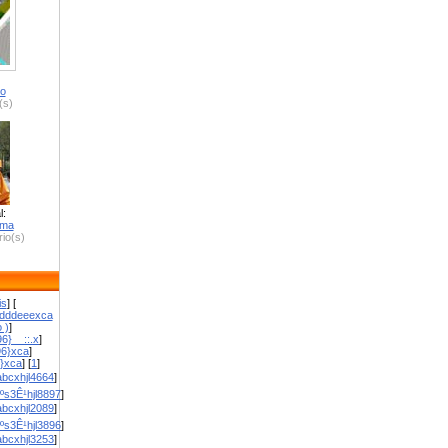
ro
(s)
l:
zma
io(s)
is
] [
dddeeexca
 )
]
6}__::.x
]
96}xca
]
}}xca
] [
1
]
bcxhjl4664
]
ºs3Ê¹hjl8897
]
bcxhjl2089
]
ºs3Ê¹hjl3896
]
bcxhjl3253
]