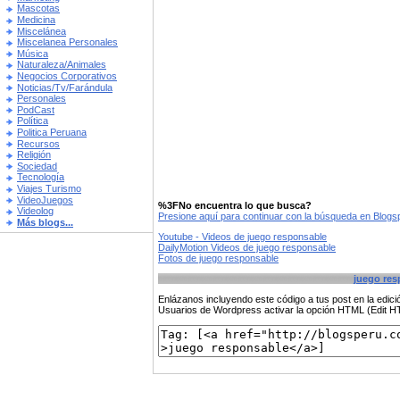
Mascotas
Medicina
Miscelánea
Miscelanea Personales
Música
Naturaleza/Animales
Negocios Corporativos
Noticias/Tv/Farándula
Personales
PodCast
Política
Politica Peruana
Recursos
Religión
Sociedad
Tecnología
Viajes Turismo
VideoJuegos
%3FNo encuentra lo que busca?
Videolog
Presione aquí para continuar con la búsqueda en Blog
Más blogs...
Youtube - Videos de juego responsable
DailyMotion Videos de juego responsable
Fotos de juego responsable
juego res
Enlázanos incluyendo este código a tus post en la edi
Usuarios de Wordpress activar la opción HTML (Edit 