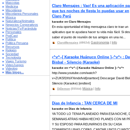
Mascotas
Claro Mensajes : Vao! Es una aplicación pa
Medicina
Miscelánea
que tus noches de fiesta lo puedas usar en
Miscelanea Personales
Claro Perú
Música
Naturaleza/Animales
karaoke en Claro Mensajes
Negocios Corporativos
En esta oportunidad el blog mensajesa claro te trae un
Noticias/Tv/Farándula
aplicativo que te ayudara hacer tu vida más fácil. Si de
Personales
PodCast
saber el punto de reunión de tus amigos en una no...
Política
Gastronomia
|
Info
ClaroMensajes
(4862d)
Politica Peruana
Recursos
Religión
Sociedad
•^v^–[ Karaoke Huánuco Online ]–^v^• : Da
Tecnología
Viajes Turismo
Bisbal - Silencio (Karaoke)
VideoJuegos
karaoke en •^v^–[ Karaoke Huánuco Online ]–^v^•
Videolog
Más blogs...
http://www.youtube.com/watch?
v=ZUKSf1frbXYendofvid[starttext] Descargar David Bisb
Silencio (Karaoke) [endtext]
Música
|
Info
DjDemon
(5554d)
Dias de Infancia : TAN CERCA DE MI
karaoke en Dias de Infancia
YA TODO LO TENIA PLANEADO PARA ESA NOCHE, 
SEMANAS ATRAS HABIA HECHO PLANES CON MI P
Y SU ESPOSO PARA REUNIRNOS EN SU CASA
TOMARNOS UNAS COPAS, CANTAR UNOS CUANT