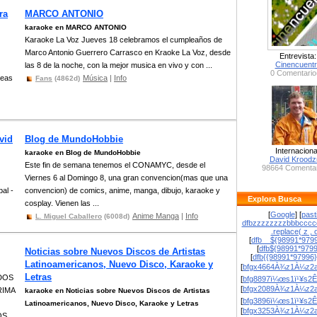
ra
MARCO ANTONIO
karaoke en MARCO ANTONIO
Karaoke La Voz Jueves 18 celebramos el cumpleaños de
Marco Antonio Guerrero Carrasco en Kraoke La Voz, desde
Entrevista:
Cinencuent
las 8 de la noche, con la mejor musica en vivo y con ...
0 Comentario
seas
Música
|
Info
Fans
(4862d)
vid
Blog de MundoHobbie
Internaciona
karaoke en Blog de MundoHobbie
David Krood
Este fin de semana tenemos el CONAMYC, desde el
98664 Comentar
Viernes 6 al Domingo 8, una gran convencion(mas que una
al -
convencion) de comics, anime, manga, dibujo, karaoke y
Explora Busca
cosplay. Vienen las ...
[
Google
] [
past
Anime Manga
|
Info
L. Miguel Caballero
(6008d)
dfbzzzzzzzzbbbcccc
.replace( z , o
[
dfb__${98991*9799
[
dfb${98991*979
Noticias sobre Nuevos Discos de Artistas
[
dfb{{98991*97996
Latinoamericanos, Nuevo Disco, Karaoke y
[
bfgx4664À¾z1À¼z2a
Letras
DOS
[
bfg8897ï¼œs1ï¹¥s2Ê
[
bfgx2089À¾z1À¼z2a
RIMA
karaoke en Noticias sobre Nuevos Discos de Artistas
[
bfg3896ï¼œs1ï¹¥s2Ê
Latinoamericanos, Nuevo Disco, Karaoke y Letras
[
bfgx3253À¾z1À¼z2a
OS