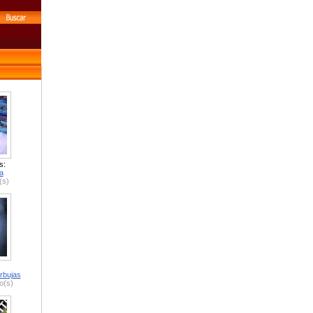
s:
a
(s)
rbujas
o(s)