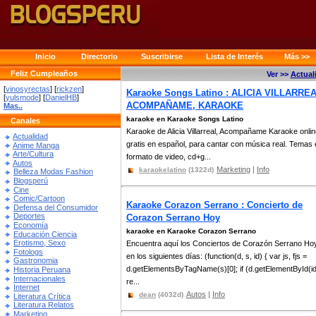
Inicio
Directorio
Suscribirse
Lista de Interés
Más >>
Feliz Cumpleaños
Ver >>
Actual
[
vinosyrectas
] [
rickzen
]
Karaoke Songs Latino : ALICIA VILLARREA
[
yulsmode
] [
DanielHB
]
ACOMPAÑAME, KARAOKE
Mas..
karaoke en Karaoke Songs Latino
Canales
Karaoke de Alicia Villarreal, Acompañame Karaoke onli
Actualidad
gratis en español, para cantar con música real. Temas
Anime Manga
Arte/Cultura
formato de video, cd+g...
Autos
Marketing
|
Info
karaokelatino
(1322d)
Belleza Modas Fashion
Blogsperú
Cine
Comic/Cartoon
Karaoke Corazon Serrano : Concierto de
Defensa del Consumidor
Deportes
Corazon Serrano Hoy
Economía
karaoke en Karaoke Corazon Serrano
Educación Ciencia
Erotismo, Sexo
Encuentra aquí los Conciertos de Corazón Serrano Ho
Fotologs
en los siguientes días: (function(d, s, id) { var js, fjs =
Gastronomia
d.getElementsByTagName(s)[0]; if (d.getElementById(id
Historia Peruana
Internacionales
re...
Internet
Autos
|
Info
dean
(4032d)
Literatura Crítica
Literatura Relatos
Marketing