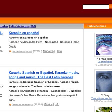
Publicaciones
izados
|
Más Visitados (500)
L,
Karaoke en español
karaoke en Karaoke en español
Karaoke de Alexandre Pires - Necesidad. Karaoke Online
ne
Gratis
 en
Marketing
|
Info
karaokeespanol
(3725d)
No más blog
Lacrimógen
9 Comentario
Karaoke Spanish or Español, Karaoke music,
songs and music. The Best Latin Karaoke
karaoke en Karaoke Spanish or Español, Karaoke music,
y y
songs and music. The Best Latin Karaoke
Karaoke de Alejandro Fernandez - Cuando digo Tu Nombre.
))
Karaoke Online Gratis Karaoke online gratis en español,
El Blog:
Tan sólo unas bu
par...
630 Comentari
Música
|
Info
jose montenegro
(4032d)