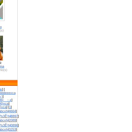
ro
(s)
l:
zma
io(s)
is
] [
dddeeexca
 )
]
6}__::.x
]
96}xca
]
}}xca
] [
1
]
bcxhjl4664
]
ºs3Ê¹hjl8897
]
bcxhjl2089
]
ºs3Ê¹hjl3896
]
bcxhjl3253
]