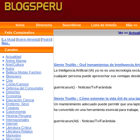
Inicio
Directorio
Suscribirse
Lista de Interés
Más >>
Feliz Cumpleaños
Ver >>
Actual
[
La Mula
] [
Kelvin Almeida
] [
Pedrin
]
Mas..
Canales
Actualidad
Anime Manga
Arte/Cultura
Siente Trujillo : Qué herramientas de Inteligencia Ar
Autos
La Inteligencia Artificial (IA) ya no es una tecnología 
Belleza Modas Fashion
cualquier persona puede aprovechar sus ventajas desde
Blogsperú
Cine
Comic/Cartoon
guernicasun() - Noticias/Tv/Farándula
Defensa del Consumidor
Deportes
Economía
Siente Trujillo : Cómo extender la vida útil de una la
Educación Ciencia
Erotismo, Sexo
Un mantenimiento adecuado puede permitir que una lapt
Fotologs
ha convertido en una herramienta esencial para trabajar, 
Gastronomia
Historia Peruana
Internacionales
guernicasun(4d) - Noticias/Tv/Farándula
Internet
Literatura Crítica
Literatura Relatos
Marketing
Mascotas