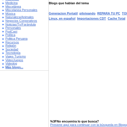
Medicina
Blogs que hablan del tema
Miscelánea
Miscelanea Personales
Generacion Portatil
piloteando
REPARA TU PC
TO
Música
Naturaleza/Animales
Linux, en español
Importaciones CDT
Cache Total
Negocios Corporativos
Noticias/Tv/Farándula
Personales
PodCast
Política
Politica Peruana
Recursos
Religión
Sociedad
Tecnología
Viajes Turismo
VideoJuegos
Videolog
Más blogs...
%3FNo encuentra lo que busca?
Presione aquí para continuar con la búsqueda en Blog