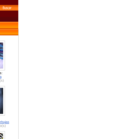
s:
a
(s)
rbujas
o(s)