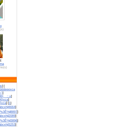
ro
(s)
l:
zma
io(s)
is
] [
dddeeexca
 )
]
6}__::.x
]
96}xca
]
}}xca
] [
1
]
bcxhjl4664
]
ºs3Ê¹hjl8897
]
bcxhjl2089
]
ºs3Ê¹hjl3896
]
bcxhjl3253
]