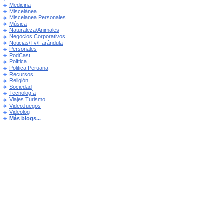
Medicina
Miscelánea
Miscelanea Personales
Música
Naturaleza/Animales
Negocios Corporativos
Noticias/Tv/Farándula
Personales
PodCast
Política
Politica Peruana
Recursos
Religión
Sociedad
Tecnología
Viajes Turismo
VideoJuegos
Videolog
Más blogs...