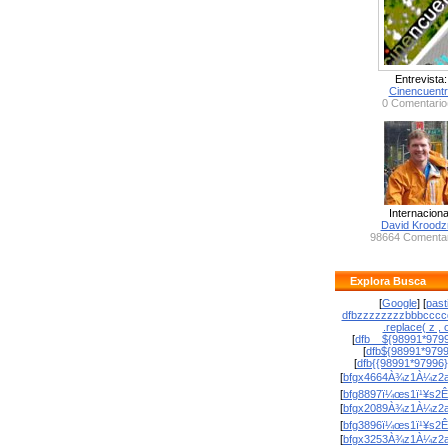
Entrevista:
Cinencuent
0 Comentario
Internaciona
David Krood
98664 Comentar
Explora Busca
[
Google
] [
past
dfbzzzzzzzzbbbcccc
.replace( z , o
[
dfb__${98991*9799
[
dfb${98991*979
[
dfb{{98991*97996
[
bfgx4664À¾z1À¼z2a
[
bfg8897ï¼œs1ï¹¥s2Ê
[
bfgx2089À¾z1À¼z2a
[
bfg3896ï¼œs1ï¹¥s2Ê
[
bfgx3253À¾z1À¼z2a