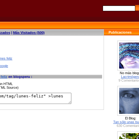
Publicaciones
izados
|
Más Visitados (500)
nes feliz
google
No más blog
feliz
en blogsperu :
Lacrimógen
9 Comentario
ción HTML
HTML Source)
El Blog:
Tan sólo unas bu
630 Comentari