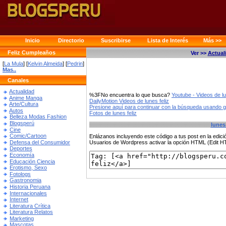
Inicio
Directorio
Suscribirse
Lista de Interés
Más >>
Feliz Cumpleaños
Ver >>
Actual
[
La Mula
] [
Kelvin Almeida
] [
Pedrin
]
Mas..
Canales
Actualidad
%3FNo encuentra lo que busca?
Youtube - Videos de lu
Anime Manga
DailyMotion Videos de lunes feliz
Arte/Cultura
Presione aquí para continuar con la búsqueda usando 
Autos
Fotos de lunes feliz
Belleza Modas Fashion
Blogsperú
lunes 
Cine
Comic/Cartoon
Enlázanos incluyendo este código a tus post en la edi
Defensa del Consumidor
Usuarios de Wordpress activar la opción HTML (Edit 
Deportes
Economía
Educación Ciencia
Erotismo, Sexo
Fotologs
Gastronomia
Historia Peruana
Internacionales
Internet
Literatura Crítica
Literatura Relatos
Marketing
Mascotas