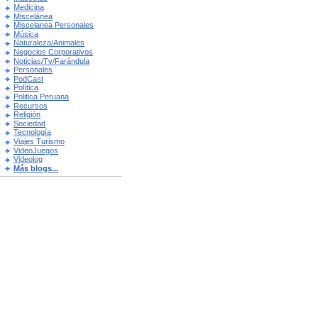
Medicina
Miscelánea
Miscelanea Personales
Música
Naturaleza/Animales
Negocios Corporativos
Noticias/Tv/Farándula
Personales
PodCast
Política
Politica Peruana
Recursos
Religión
Sociedad
Tecnología
Viajes Turismo
VideoJuegos
Videolog
Más blogs...