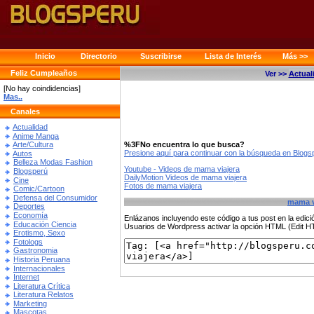
Inicio
Directorio
Suscribirse
Lista de Interés
Más >>
Feliz Cumpleaños
Ver >>
Actual
[No hay coindidencias]
Mas..
Canales
Actualidad
Anime Manga
%3FNo encuentra lo que busca?
Arte/Cultura
Presione aquí para continuar con la búsqueda en Blog
Autos
Belleza Modas Fashion
Youtube - Videos de mama viajera
Blogsperú
DailyMotion Videos de mama viajera
Cine
Fotos de mama viajera
Comic/Cartoon
Defensa del Consumidor
mama v
Deportes
Economía
Enlázanos incluyendo este código a tus post en la edi
Educación Ciencia
Usuarios de Wordpress activar la opción HTML (Edit 
Erotismo, Sexo
Fotologs
Gastronomia
Historia Peruana
Internacionales
Internet
Literatura Crítica
Literatura Relatos
Marketing
Mascotas