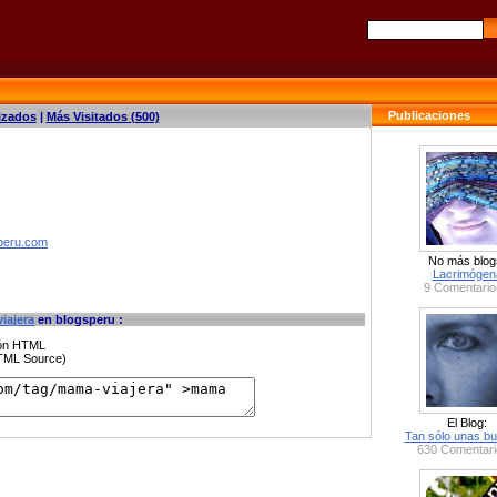
Publicaciones
izados
|
Más Visitados (500)
speru.com
No más blog
Lacrimógen
9 Comentario
iajera
en blogsperu :
ción HTML
HTML Source)
El Blog:
Tan sólo unas bu
630 Comentari