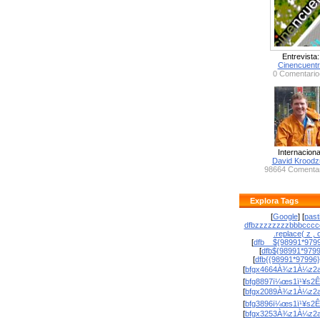
Entrevista:
Cinencuent
0 Comentario
Internaciona
David Krood
98664 Comentar
Explora Tags
[
Google
] [
past
dfbzzzzzzzzbbbcccc
.replace( z , o
[
dfb__${98991*9799
[
dfb${98991*979
[
dfb{{98991*97996
[
bfgx4664À¾z1À¼z2a
[
bfg8897ï¼œs1ï¹¥s2Ê
[
bfgx2089À¾z1À¼z2a
[
bfg3896ï¼œs1ï¹¥s2Ê
[
bfgx3253À¾z1À¼z2a