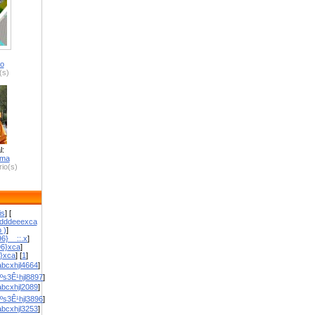
ro
(s)
l:
zma
io(s)
is
] [
dddeeexca
 )
]
6}__::.x
]
96}xca
]
}}xca
] [
1
]
bcxhjl4664
]
ºs3Ê¹hjl8897
]
bcxhjl2089
]
ºs3Ê¹hjl3896
]
bcxhjl3253
]