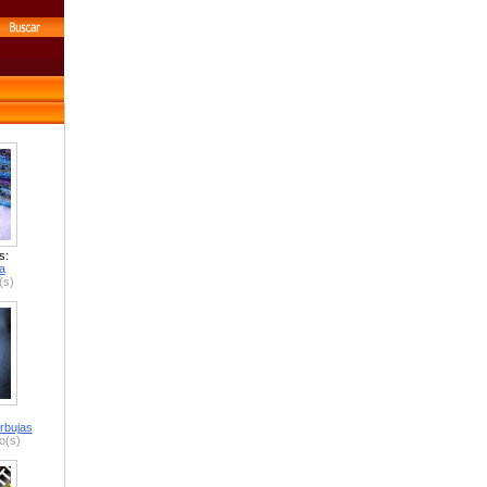
s:
a
(s)
rbujas
o(s)