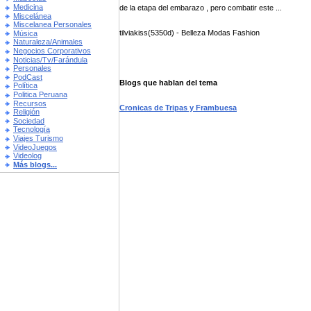
Medicina
de la etapa del embarazo , pero combatir este ...
Miscelánea
Miscelanea Personales
tilviakiss(5350d) - Belleza Modas Fashion
Música
Naturaleza/Animales
Negocios Corporativos
Noticias/Tv/Farándula
Personales
PodCast
Blogs que hablan del tema
Política
Politica Peruana
Recursos
Cronicas de Tripas y Frambuesa
Religión
Sociedad
Tecnología
Viajes Turismo
VideoJuegos
Videolog
Más blogs...