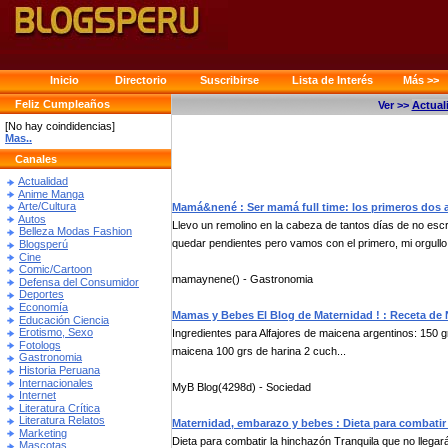
Inicio
Directorio
Suscribirse
Lista de Interés
Más >>
Feliz Cumpleaños
Ver >>
Actual
[No hay coindidencias]
Mas..
Canales
Actualidad
Anime Manga
Arte/Cultura
Mamá&nené : Ser mamá full time: los primeros dos 
Autos
Llevo un remolino en la cabeza de tantos días de no esc
Belleza Modas Fashion
quedar pendientes pero vamos con el primero, mi orgullo 
Blogsperú
Cine
Comic/Cartoon
mamaynene() - Gastronomia
Defensa del Consumidor
Deportes
Economía
Mamas y Bebes El Blog de Maternidad ! : Receta de 
Educación Ciencia
Erotismo, Sexo
Ingredientes para Alfajores de maicena argentinos: 150 
Fotologs
maicena 100 grs de harina 2 cuch...
Gastronomia
Historia Peruana
Internacionales
MyB Blog(4298d) - Sociedad
Internet
Literatura Crítica
Literatura Relatos
Maternidad, embarazo y bebes : Dieta para combatir
Marketing
Dieta para combatir la hinchazón Tranquila que no llegará
Mascotas