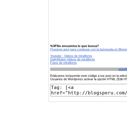
%3FNo encuentra lo que busca?
Presione aquí para continuar con la búsqueda en Blog
Youtube - Videos de miraflores
DailyMotion Videos de miraflores
Fotos de miraflores
miraf
Enlázanos incluyendo este código a tus post en la edi
Usuarios de Wordpress activar la opción HTML (Edit 