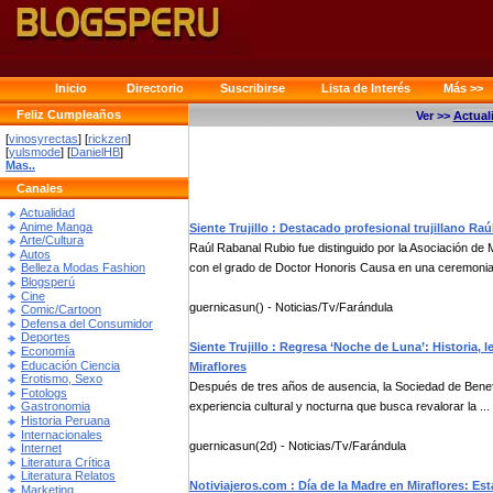
Inicio
Directorio
Suscribirse
Lista de Interés
Más >>
Feliz Cumpleaños
Ver >>
Actual
[
vinosyrectas
] [
rickzen
]
[
yulsmode
] [
DanielHB
]
Mas..
Canales
Actualidad
Anime Manga
Siente Trujillo : Destacado profesional trujillano R
Arte/Cultura
Raúl Rabanal Rubio fue distinguido por la Asociación de
Autos
con el grado de Doctor Honoris Causa en una ceremonia 
Belleza Modas Fashion
Blogsperú
Cine
guernicasun() - Noticias/Tv/Farándula
Comic/Cartoon
Defensa del Consumidor
Deportes
Siente Trujillo : Regresa ‘Noche de Luna’: Historia,
Economía
Educación Ciencia
Miraflores
Erotismo, Sexo
Después de tres años de ausencia, la Sociedad de Benefic
Fotologs
experiencia cultural y nocturna que busca revalorar la ...
Gastronomia
Historia Peruana
Internacionales
guernicasun(2d) - Noticias/Tv/Farándula
Internet
Literatura Crítica
Literatura Relatos
Notiviajeros.com : Día de la Madre en Miraflores: Es
Marketing