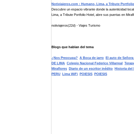
Notiviajeros.com : Humano, Lima, a Tribute Portfolio
Descubre un espacio vibrante donde la autenticidad loc
Lima, a Tribute Portfolio Hotel, abre sus puertas en Miraflo
notiviajeros(22d) - Viajes Turismo
Blogs que hablan del tema
¿Nos Preocupa?
A Boca de jarro
El auto de Señora
DE LIMA
Colegio Nacional Federico Villarreal
Terap
Miraflores
Diario de un escritor inédito
Historia de
PERU
Lima WiFi
POIESIS
POIESIS