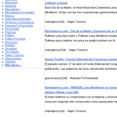
Mascotas
celebrar a mamá
Medicina
Este Día de la Madre, el Hotel Real InterContinental Lim
Miscelánea
Miraflores: Estas son las tres experiencias gastronómicas
Miscelanea Personales
Música
Naturaleza/Animales
notiviajeros(2d) - Viajes Turismo
Negocios Corporativos
Noticias/Tv/Farándula
Personales
Notiviajeros.com : Día de la Madre: Experiencias en 
PodCast
Política
Pullman Lima San Isidro y Pullman Lima Miraflores invita
Politica Peruana
Pullman para celebrar sin prisa se publicó primero en N..
Recursos
Religión
Sociedad
notiviajeros(22d) - Viajes Turismo
Tecnología
Viajes Turismo
VideoJuegos
Siente Trujillo : Fondo Editorial del Congreso presen
Videolog
El pasado viernes 17 de abril, el Fondo Editorial del Co
Más blogs...
publicación, Las pulperías de Lima: del período borbónico 
guernicasun(22d) - Noticias/Tv/Farándula
Notiviajeros.com : INNSiDE Lima Miraflores se sum
adidas | Rímac Lima 42K
El hotel reafirma su compromiso con el deporte y prese
suma por segundo año consecutivo como auspiciador de 
notiviajeros(2d) - Viajes Turismo