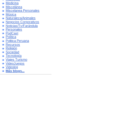
Medicina
Miscelánea
Miscelanea Personales
Música
Naturaleza/Animales
Negocios Corporativos
Noticias/Tv/Farándula
Personales
PodCast
Política
Politica Peruana
Recursos
Religión
Sociedad
Tecnología
Viajes Turismo
VideoJuegos
Videolog
Más blogs...