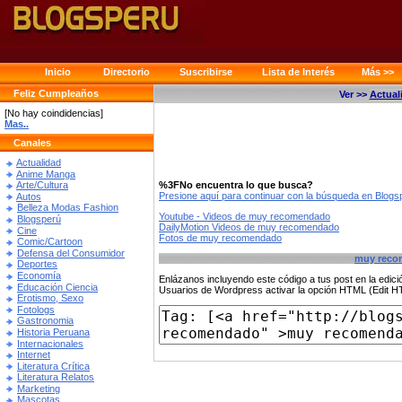
Inicio
Directorio
Suscribirse
Lista de Interés
Más >>
Feliz Cumpleaños
Ver >>
Actual
[No hay coindidencias]
Mas..
Canales
Actualidad
Anime Manga
%3FNo encuentra lo que busca?
Arte/Cultura
Presione aquí para continuar con la búsqueda en Blog
Autos
Belleza Modas Fashion
Youtube - Videos de muy recomendado
Blogsperú
DailyMotion Videos de muy recomendado
Cine
Fotos de muy recomendado
Comic/Cartoon
Defensa del Consumidor
muy reco
Deportes
Economía
Enlázanos incluyendo este código a tus post en la edi
Educación Ciencia
Usuarios de Wordpress activar la opción HTML (Edit 
Erotismo, Sexo
Fotologs
Gastronomia
Historia Peruana
Internacionales
Internet
Literatura Crítica
Literatura Relatos
Marketing
Mascotas