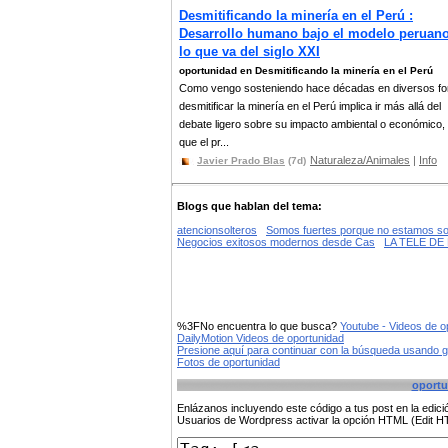
Desmitificando la minería en el Perú :
Desarrollo humano bajo el modelo peruan
lo que va del siglo XXI
oportunidad en Desmitificando la minería en el Perú
Como vengo sosteniendo hace décadas en diversos fo
desmitificar la minería en el Perú implica ir más allá del
debate ligero sobre su impacto ambiental o económico,
que el pr...
Naturaleza/Animales
|
Info
Javier Prado Blas
(7d)
Blogs que hablan del tema:
atencionsolteros
Somos fuertes porque no estamos so
Negocios exitosos modernos desde Cas
LA TELE D
%3FNo encuentra lo que busca?
Youtube - Videos de o
DailyMotion Videos de oportunidad
Presione aquí para continuar con la búsqueda usando 
Fotos de oportunidad
oportu
Enlázanos incluyendo este código a tus post en la edi
Usuarios de Wordpress activar la opción HTML (Edit 