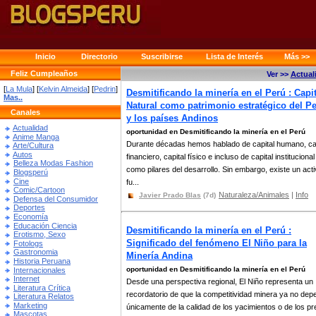
Inicio
Directorio
Suscribirse
Lista de Interés
Más >>
Feliz Cumpleaños
Ver >>
Actual
[
La Mula
] [
Kelvin Almeida
] [
Pedrin
]
Desmitificando la minería en el Perú : Capit
Mas..
Natural como patrimonio estratégico del P
Canales
y los países Andinos
Actualidad
oportunidad en Desmitificando la minería en el Perú
Anime Manga
Durante décadas hemos hablado de capital humano, cap
Arte/Cultura
Autos
financiero, capital físico e incluso de capital institucional
Belleza Modas Fashion
como pilares del desarrollo. Sin embargo, existe un act
Blogsperú
Cine
fu...
Comic/Cartoon
Naturaleza/Animales
|
Info
Javier Prado Blas
(7d)
Defensa del Consumidor
Deportes
Economía
Educación Ciencia
Desmitificando la minería en el Perú :
Erotismo, Sexo
Significado del fenómeno El Niño para la
Fotologs
Gastronomia
Minería Andina
Historia Peruana
oportunidad en Desmitificando la minería en el Perú
Internacionales
Internet
Desde una perspectiva regional, El Niño representa un
Literatura Crítica
recordatorio de que la competitividad minera ya no de
Literatura Relatos
Marketing
únicamente de la calidad de los yacimientos o de los pr
Mascotas