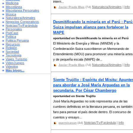
intern...
Medicina
Miscelánea
Naturaleza/Animales
|
Info
Javier Prado Blas
(7d)
Miscelanea Personales
Música
Naturaleza/Animales
Desmitificando la minería en el Perú : Perú
Negocios Corporativos
Noticias/Tv/Farándula
Suiza impulsan alianza para fortalecer la
Personales
MAPE
PodCast
Política
oportunidad en Desmitificando la minería en el Perú
Politica Peruana
El Ministerio de Energía y Minas (MINEM) y la
Recursos
Religión
Confederación Suiza suscribieron un Memorando de
Sociedad
Entendimiento (MOU) para promover una minería artes
Tecnología
Viajes Turismo
y de pequeña escala (MAPE) de...
VideoJuegos
Naturaleza/Animales
|
Info
Javier Prado Blas
(7d)
Videolog
Más blogs...
Siente Trujillo : Espíritu del Misitu: Apunte
para abordar a José María Arguedas en la
secundaria. Por César Chambergo
oportunidad en Siente Trujillo
José María Arguedas no solo representa una de las
cumbres definitivas en la literatura peruana, es también
faro para pensar el país desde dentro. El concurso de
cuentos y ensayo...
Noticias/Tv/Farándula
|
Info
guernicasun
(4d)