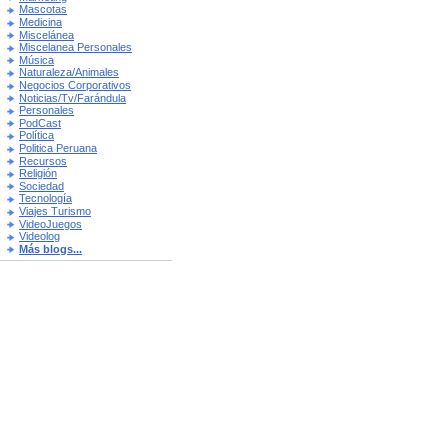
Mascotas
Medicina
Miscelánea
Miscelanea Personales
Música
Naturaleza/Animales
Negocios Corporativos
Noticias/Tv/Farándula
Personales
PodCast
Política
Politica Peruana
Recursos
Religión
Sociedad
Tecnología
Viajes Turismo
VideoJuegos
Videolog
Más blogs...