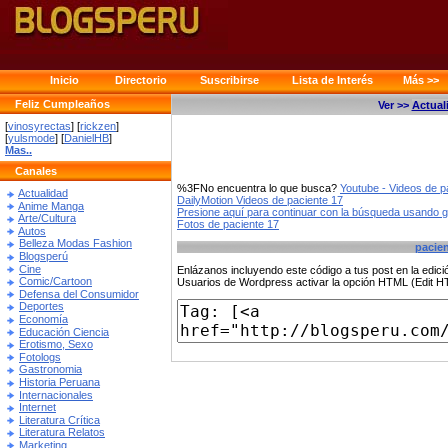
Inicio
Directorio
Suscribirse
Lista de Interés
Más >>
Feliz Cumpleaños
Ver >>
Actual
[
vinosyrectas
] [
rickzen
]
[
yulsmode
] [
DanielHB
]
Mas..
Canales
%3FNo encuentra lo que busca?
Youtube - Videos de p
Actualidad
DailyMotion Videos de paciente 17
Anime Manga
Presione aquí para continuar con la búsqueda usando 
Arte/Cultura
Fotos de paciente 17
Autos
Belleza Modas Fashion
pacien
Blogsperú
Cine
Enlázanos incluyendo este código a tus post en la edi
Comic/Cartoon
Usuarios de Wordpress activar la opción HTML (Edit 
Defensa del Consumidor
Deportes
Economía
Educación Ciencia
Erotismo, Sexo
Fotologs
Gastronomia
Historia Peruana
Internacionales
Internet
Literatura Crítica
Literatura Relatos
Marketing