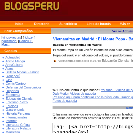
Inicio
Directorio
Suscribirse
Lista de Interés
Más >>
Feliz Cumpleaños
Ver >>
Actual
[
vinosyrectas
] [
rickzen
]
Vietnamitas en Madrid : El Monte Popa - 
[
yulsmode
] [
DanielHB
]
Mas..
pagoda en Vietnamitas en Madrid
El Monte Popa es un volcán latente situado a las afue
Canales
Popa del suelo y en el cono del volcán, el pueblo birman
Actualidad
Educación Ciencia
|
I
vietnamitasenmadrid
(4297d)
Anime Manga
Arte/Cultura
Autos
Belleza Modas Fashion
Blogsperú
Cine
Comic/Cartoon
Defensa del Consumidor
%3FNo encuentra lo que busca?
Youtube - Videos de 
Deportes
DailyMotion Videos de pagoda
Economía
Presione aquí para continuar con la búsqueda usando 
Educación Ciencia
Fotos de pagoda
Erotismo, Sexo
Fotologs
pag
Gastronomia
Historia Peruana
Enlázanos incluyendo este código a tus post en la edi
Internacionales
Usuarios de Wordpress activar la opción HTML (Edit 
Internet
Literatura Crítica
Literatura Relatos
Marketing