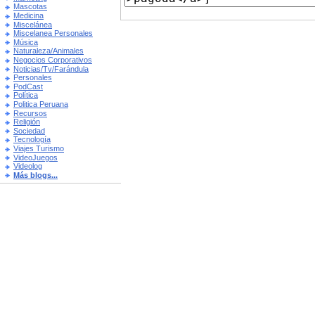
Mascotas
Medicina
Miscelánea
Miscelanea Personales
Música
Naturaleza/Animales
Negocios Corporativos
Noticias/Tv/Farándula
Personales
PodCast
Política
Politica Peruana
Recursos
Religión
Sociedad
Tecnología
Viajes Turismo
VideoJuegos
Videolog
Más blogs...