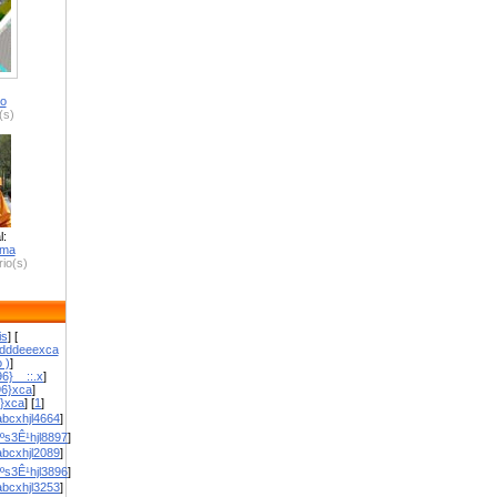
ro
(s)
l:
zma
io(s)
is
] [
dddeeexca
 )
]
6}__::.x
]
96}xca
]
}}xca
] [
1
]
bcxhjl4664
]
ºs3Ê¹hjl8897
]
bcxhjl2089
]
ºs3Ê¹hjl3896
]
bcxhjl3253
]