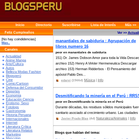
Inicio
Directorio
Suscribirse
Lista de Interés
Más >>
Feliz Cumpleaños
Ver >>
Actual
[No hay coindidencias]
manantiales de sabiduria : Agrupación de
Mas..
libros numero 16
Canales
peor en manantiales de sabiduria
Actualidad
151) Dr. James Dobson Amor para toda la Vida Descar
Anime Manga
archivo 152) Henry A Virkler Hermeneutica Descargar
Arte/Cultura
Autos
archivo 153) Herman Ridderbos - El Pensamiento del
Belleza Modas Fashion
apóstol Pablo Des...
Blogsperú
Cine
Música
|
Info
edarvi
(1566d)
Comic/Cartoon
Defensa del Consumidor
Deportes
Economía
Desmitificando la minería en el Perú : RRS
Educación Ciencia
peor en Desmitificando la minería en el Perú
Erotismo, Sexo
Fotologs
Durante décadas, los residuos sólidos municipales fu
Gastronomia
sanitario asociado al crecimiento urbano. Las ciudades c
Historia Peruana
Naturaleza/Animales
|
Info
Javier Prado Blas
(4d)
Internacionales
Internet
Literatura Crítica
Literatura Relatos
Blogs que hablan del tema:
Marketing
Mascotas