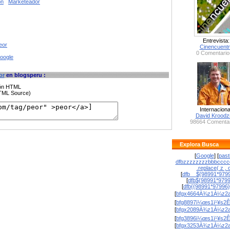
on
Marketeador
Entrevista:
eor
Cinencuent
0 Comentario
google
or
en blogsperu :
ción HTML
HTML Source)
Internaciona
David Krood
98664 Comentar
Explora Busca
[
Google
] [
past
dfbzzzzzzzzbbbcccc
.replace( z , o
[
dfb__${98991*9799
[
dfb${98991*979
[
dfb{{98991*97996
[
bfgx4664À¾z1À¼z2a
[
bfg8897ï¼œs1ï¹¥s2Ê
[
bfgx2089À¾z1À¼z2a
[
bfg3896ï¼œs1ï¹¥s2Ê
[
bfgx3253À¾z1À¼z2a