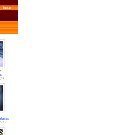
s:
a
(s)
rbujas
o(s)