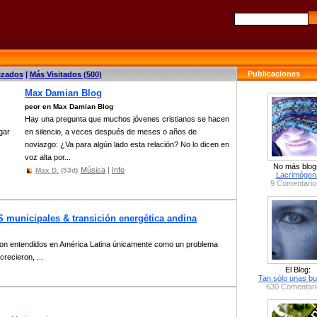
Publicaciones
izados
|
Más Visitados (500)
Max Damian Blog
peor en Max Damian Blog
Hay una pregunta que muchos jóvenes cristianos se hacen
gar
en silencio, a veces después de meses o años de
noviazgo: ¿Va para algún lado esta relación? No lo dicen en
voz alta por...
No más blog
Música
|
Info
Max D.
(53d)
Lacrimógen
9 Comentario
S municipales & transición energética andina
eron entendidos en América Latina únicamente como un problema
recieron, ...
El Blog:
Tan sólo unas bu
630 Comentari