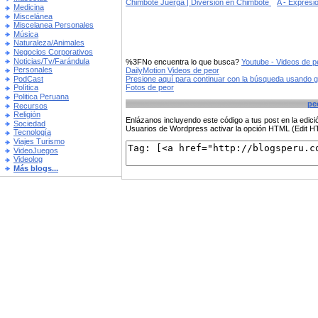
Chimbote Juerga | Diversiòn en Chimbote
A - Expresi
Medicina
Miscelánea
Miscelanea Personales
Música
Naturaleza/Animales
Negocios Corporativos
Noticias/Tv/Farándula
%3FNo encuentra lo que busca?
Youtube - Videos de p
Personales
DailyMotion Videos de peor
PodCast
Presione aquí para continuar con la búsqueda usando 
Fotos de peor
Política
Politica Peruana
pe
Recursos
Religión
Enlázanos incluyendo este código a tus post en la edi
Sociedad
Usuarios de Wordpress activar la opción HTML (Edit 
Tecnología
Viajes Turismo
VideoJuegos
Videolog
Más blogs...