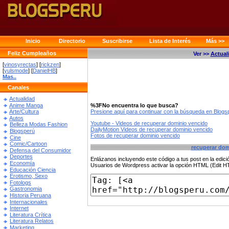
Inicio
Directorio
Suscribirse
Lista de Interés
Más >>
Feliz Cumpleaños
Ver >>
Actual
[
vinosyrectas
] [
rickzen
]
[
yulsmode
] [
DanielHB
]
Mas..
Canales
Actualidad
Anime Manga
%3FNo encuentra lo que busca?
Presione aquí para continuar con la búsqueda en Blog
Arte/Cultura
Autos
Youtube - Videos de recuperar dominio vencido
Belleza Modas Fashion
DailyMotion Videos de recuperar dominio vencido
Blogsperú
Fotos de recuperar dominio vencido
Cine
Comic/Cartoon
recuperar dom
Defensa del Consumidor
Deportes
Enlázanos incluyendo este código a tus post en la edi
Economía
Usuarios de Wordpress activar la opción HTML (Edit 
Educación Ciencia
Erotismo, Sexo
Fotologs
Gastronomia
Historia Peruana
Internacionales
Internet
Literatura Crítica
Literatura Relatos
Marketing