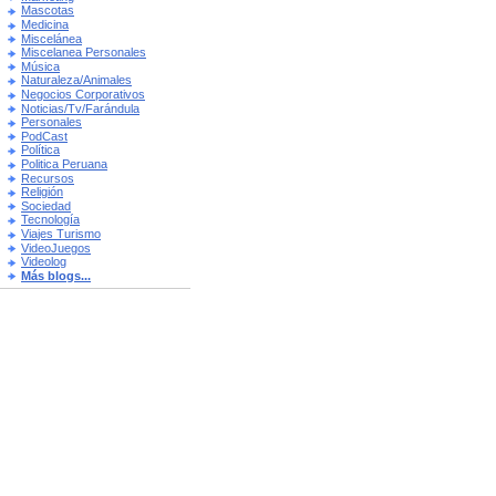
Mascotas
Medicina
Miscelánea
Miscelanea Personales
Música
Naturaleza/Animales
Negocios Corporativos
Noticias/Tv/Farándula
Personales
PodCast
Política
Politica Peruana
Recursos
Religión
Sociedad
Tecnología
Viajes Turismo
VideoJuegos
Videolog
Más blogs...