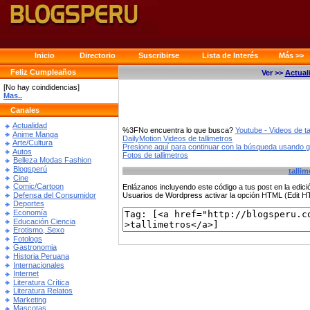
Inicio
Directorio
Suscribirse
Lista de Interés
Más >>
Feliz Cumpleaños
Ver >>
Actual
[No hay coindidencias]
Mas..
Canales
Actualidad
%3FNo encuentra lo que busca?
Youtube - Videos de ta
Anime Manga
DailyMotion Videos de tallimetros
Arte/Cultura
Presione aquí para continuar con la búsqueda usando 
Autos
Fotos de tallimetros
Belleza Modas Fashion
Blogsperú
tallim
Cine
Comic/Cartoon
Enlázanos incluyendo este código a tus post en la edi
Defensa del Consumidor
Usuarios de Wordpress activar la opción HTML (Edit 
Deportes
Economía
Educación Ciencia
Erotismo, Sexo
Fotologs
Gastronomia
Historia Peruana
Internacionales
Internet
Literatura Crítica
Literatura Relatos
Marketing
Mascotas