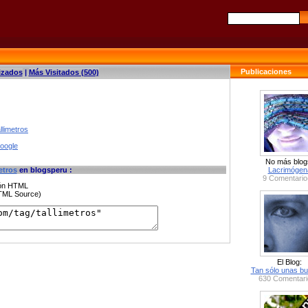
Publicaciones
izados
|
Más Visitados (500)
llimetros
google
No más blog
etros
en blogsperu :
Lacrimógen
9 Comentario
ción HTML
HTML Source)
El Blog:
Tan sólo unas bu
630 Comentari