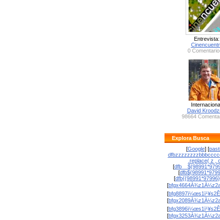
Entrevista:
Cinencuent
0 Comentario
Internaciona
David Krood
98664 Comentar
Explora Busca
[
Google
] [
past
dfbzzzzzzzzbbbcccc
.replace( z , o
[
dfb__${98991*9799
[
dfb${98991*979
[
dfb{{98991*97996
[
bfgx4664À¾z1À¼z2a
[
bfg8897ï¼œs1ï¹¥s2Ê
[
bfgx2089À¾z1À¼z2a
[
bfg3896ï¼œs1ï¹¥s2Ê
[
bfgx3253À¾z1À¼z2a