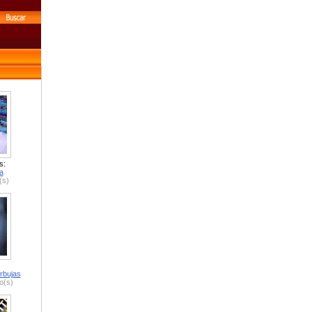
s:
a
(s)
rbujas
o(s)