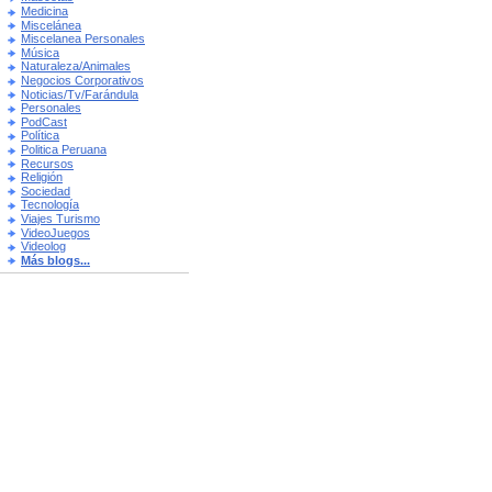
Medicina
Miscelánea
Miscelanea Personales
Música
Naturaleza/Animales
Negocios Corporativos
Noticias/Tv/Farándula
Personales
PodCast
Política
Politica Peruana
Recursos
Religión
Sociedad
Tecnología
Viajes Turismo
VideoJuegos
Videolog
Más blogs...