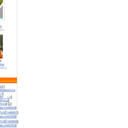
ro
(s)
l:
zma
io(s)
is
] [
dddeeexca
 )
]
6}__::.x
]
96}xca
]
}}xca
] [
1
]
bcxhjl4664
]
ºs3Ê¹hjl8897
]
bcxhjl2089
]
ºs3Ê¹hjl3896
]
bcxhjl3253
]