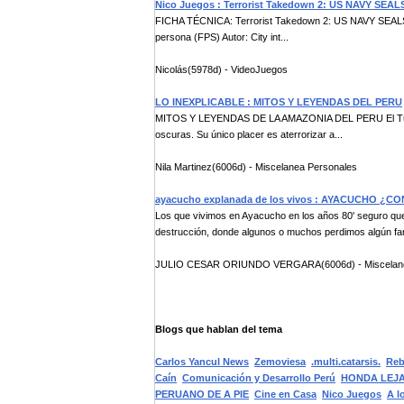
Nico Juegos : Terrorist Takedown 2: US NAVY SEAL
FICHA TÉCNICA: Terrorist Takedown 2: US NAVY SEALS 
persona (FPS) Autor: City int...
Nicolás(5978d) - VideoJuegos
LO INEXPLICABLE : MITOS Y LEYENDAS DEL PERU
MITOS Y LEYENDAS DE LA AMAZONIA DEL PERU El Tunchi
oscuras. Su único placer es aterrorizar a...
Nila Martinez(6006d) - Miscelanea Personales
ayacucho explanada de los vivos : AYACUCHO ¿
Los que vivimos en Ayacucho en los años 80' seguro que
destrucción, donde algunos o muchos perdimos algún fami
JULIO CESAR ORIUNDO VERGARA(6006d) - Miscelane
Blogs que hablan del tema
Carlos Yancul News
Zemoviesa
.multi.catarsis.
Reb
Caín
Comunicación y Desarrollo Perú
HONDA LEJAN
PERUANO DE A PIE
Cine en Casa
Nico Juegos
A l