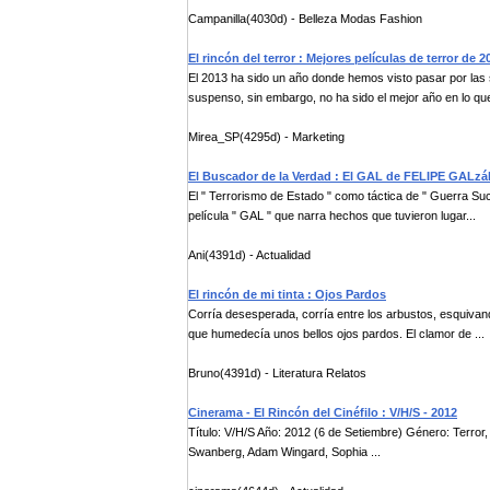
Campanilla(4030d) - Belleza Modas Fashion
El rincón del terror : Mejores películas de terror de 2
El 2013 ha sido un año donde hemos visto pasar por las 
suspenso, sin embargo, no ha sido el mejor año en lo que 
Mirea_SP(4295d) - Marketing
El Buscador de la Verdad : El GAL de FELIPE GALzál
El " Terrorismo de Estado " como táctica de " Guerra Su
película " GAL " que narra hechos que tuvieron lugar...
Ani(4391d) - Actualidad
El rincón de mi tinta : Ojos Pardos
Corría desesperada, corría entre los arbustos, esquivan
que humedecía unos bellos ojos pardos. El clamor de ...
Bruno(4391d) - Literatura Relatos
Cinerama - El Rincón del Cinéfilo : V/H/S - 2012
Título: V/H/S Año: 2012 (6 de Setiembre) Género: Terror,
Swanberg, Adam Wingard, Sophia ...