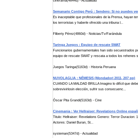
cinerama(4644d) - Actualidad
Semanario Contigo Perú : Sendero: Si no puedes v
Es inaceptable que profesionales de la Prensa, hayan tenid
los terroristas y haberle ofrecido una tribuna l...
Fliberty Pérez(4860d) - Noticias/Tv/Farándula
Taringa Juegos : Equipo de rescate SWAT
Funcionarios gubernamentales han sido secuestrados por 
equipo de rescate SWAT y rescata a todos los rehenes si
Juegos Taringa(5163d) - Historia Peruana
NUVOLAGLIA : NÉMESIS (Mondadori 2011, 207 pp)
CUANDO LA MALDAD BRILLA Imagino lo difícil que debe ser
sobrevivirlosin elección, sufrir sus consecuenc...
Óscar Pita Grandi(5163d) - Cine
Cinemania : Ver Hellraiser: Revelations Online españ
Titulo: Hellraiser: Revelations Genero: Terror Duracion:
Actores: Daniel Buran, St...
systeman(5347d) - Actualidad