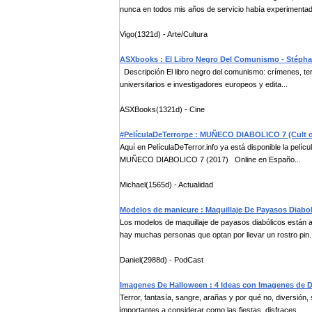
nunca en todos mis años de servicio había experimentado
Vigo(1321d) - Arte/Cultura
ASXbooks : El Libro Negro Del Comunismo - Stépha
Descripción El libro negro del comunismo: crímenes, terr
universitarios e investigadores europeos y edita...
ASXBooks(1321d) - Cine
#PelículaDeTerrorpe : MUÑECO DIABOLICO 7 (Cult of
Aquí en PelículaDeTerror.info ya está disponible la pe
MUÑECO DIABOLICO 7 (2017) Online en Españo...
Michael(1565d) - Actualidad
Modelos de manicure : Maquillaje De Payasos Diabo
Los modelos de maquillaje de payasos diabólicos están a
hay muchas personas que optan por llevar un rostro pin.
Daniel(2988d) - PodCast
Imagenes De Halloween : 4 Ideas con Imagenes de 
Terror, fantasía, sangre, arañas y por qué no, diversión,
importantes a considerar como las fiestas, disfraces ...