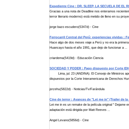
Expediente Cine : DR. SLEEP, LA SECUELA DE EL
Gracias a una nota de Deadline nos enteramos recientem
terror literario moderno) está metido de lleno en su proyec
jorge bazo escudero(5347d) - Cine
Ferrocarril Central del Perú: experiencias vividas : F
Hace algo de dos meses viaje a Perú y no era la primera 
Huancayo hasta el año 1991, que dejo de funcionar a ...
criardema(5419d) - Educación Ciencia
SOCIEDAD Y PODER : Pago dispuesto por Corte IDH a
Lima, jul. 23 (ANDINA). El Consejo de Ministros apro
dispuestos por la Corte Interamericana de Derechos Hum
jorzehu(5822d) - Noticias/Tv/Farándula
Cine de terror : Avances de "Let me in" (Trailer de la
Let me in es un remake de la película original " Dejame en
adaptación está dirigida por Matt Reeves ...
Angel Levano(5856d) - Cine