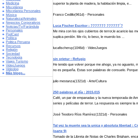
Medicina
superior la planta de madera, la habitación limpia, e...
Miscelánea
Miscelanea Personales
Franco Cedillo(961d) - Personales
Música
Naturaleza/Animales
Negocios Corporativos
Luca Fischer Escritor : ??????? ??????´?
Noticias/Tv/Farándula
Personales
Me mira con los ojos cubiertos de terror,le acaricio las me
PodCast
suplica perdón. Me río, lo beso, le muerdo los ...
Política
Politica Peruana
Recursos
lucafischeruy(1046d) - VideoJuegos
Religión
Sociedad
Tecnología
sin orietur : Refugio
Viajes Turismo
He tenido que volver porque me ahogo, ya no aguanto, m
VideoJuegos
Videolog
no es pequeña. Estas son palabras de consuelo. Porque l
Más blogs...
julio mestanza(1321d) - Arte/Cultura
250 palabras al día : 2015.015
Café, un par de empanadas y la nueva temporada de Amer
series y películas de terror. La respuesta es siempre la m
José Teodoro Ríos Ramírez(1321d) - Personales
Tal vez la muerte sea la unica y absoluta libertad : 
(parte 9)
Tomado de la Libreta de Notas de Charles Brigham, enca