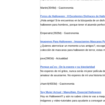
Martin(3549d) - Gastronomia
Fotos de Halloween : 8 Excelentes Disfraces de Ha
¡Hola amigo! Si te encuentras en la búsqueda de un disf
halloween para hombres, porque tener el atuendo perfecto
Emperatriz(3928d) - Gastronomia
Imagenes Para Halloween : Impactantes Mascaras Pa
¿Quieres aterrorizar un momento a tus amigos?, escoge 
colección de mascaras para halloween de terror, estas m
jose(3963d) - Actualidad
Porque así es : De la espera y su bipolaridad
No esperes de mí gritos, nunca serás mi peor película de
amateur de asustarme. No esperes de mí una historia tris
zhani-li(4003d) - Gastronomia
Soy Mujer Actual : Maquillaje. Especial Halloween
Hoy es Halloween!!! y aún no sabes cómo te vas a maquil
imágenes y video-tutoriales para ayudarte a conseguir un