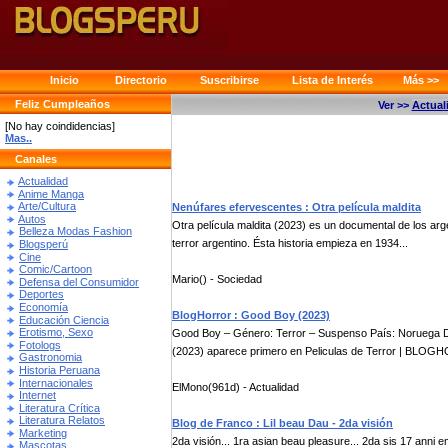
Inicio
Directorio
Suscribirse
Lista de Interés
Más >>
Feliz Cumpleaños
Ver >>
Actual
[No hay coindidencias]
Mas..
Canales
Actualidad
Anime Manga
Arte/Cultura
Nenúfares efervescentes : Otra película maldita
Autos
Otra película maldita (2023) es un documental de los arge
Belleza Modas Fashion
terror argentino. Ésta historia empieza en 1934...
Blogsperú
Cine
Comic/Cartoon
Mario() - Sociedad
Defensa del Consumidor
Deportes
Economía
BlogHorror : Good Boy (2023)
Educación Ciencia
Erotismo, Sexo
Good Boy – Género: Terror – Suspenso País: Noruega Du
Fotologs
(2023) aparece primero en Peliculas de Terror | BLOG
Gastronomia
Historia Peruana
Internacionales
ElMono(961d) - Actualidad
Internet
Literatura Crítica
Literatura Relatos
Blog de Franco : Lil beau Dau - 2da visión
Marketing
2da visión... 1ra asian beau pleasure... 2da sis 17 anni e
Mascotas