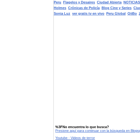
Peru
Flagelos y Desaires
Ciudad Abierta
NOTICIA
Holmes
Crónicas de Policía
Blog Cine y Series
Ciu
Sonia Luz
ver gratis tv en vivo
Peru Global
QiiBo
%3FNo encuentra lo que busca?
Presione aquí para continuar con la búsqueda en Blog
Youtube - Videos de terror