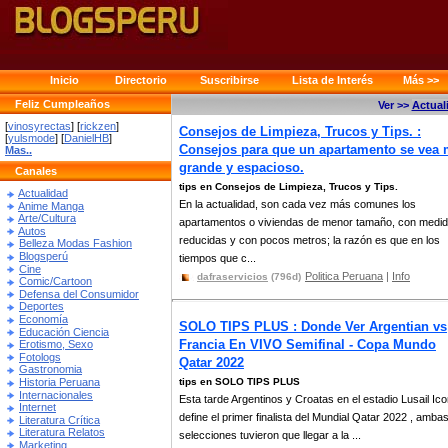
Inicio
Directorio
Suscribirse
Lista de Interés
Más >>
Feliz Cumpleaños
Ver >>
Actual
[
vinosyrectas
] [
rickzen
]
Consejos de Limpieza, Trucos y Tips. :
[
yulsmode
] [
DanielHB
]
Consejos para que un apartamento se vea
Mas..
grande y espacioso.
Canales
tips en Consejos de Limpieza, Trucos y Tips.
Actualidad
En la actualidad, son cada vez más comunes los
Anime Manga
Arte/Cultura
apartamentos o viviendas de menor tamaño, con medi
Autos
reducidas y con pocos metros; la razón es que en los
Belleza Modas Fashion
Blogsperú
tiempos que c...
Cine
Politica Peruana
|
Info
dafraservicios
(796d)
Comic/Cartoon
Defensa del Consumidor
Deportes
Economía
SOLO TIPS PLUS : Donde Ver Argentian vs
Educación Ciencia
Francia En VIVO Semifinal - Copa Mundo
Erotismo, Sexo
Fotologs
Qatar 2022
Gastronomia
Historia Peruana
tips en SOLO TIPS PLUS
Internacionales
Esta tarde Argentinos y Croatas en el estadio Lusail Ico
Internet
define el primer finalista del Mundial Qatar 2022 , amba
Literatura Crítica
Literatura Relatos
selecciones tuvieron que llegar a la ...
Marketing