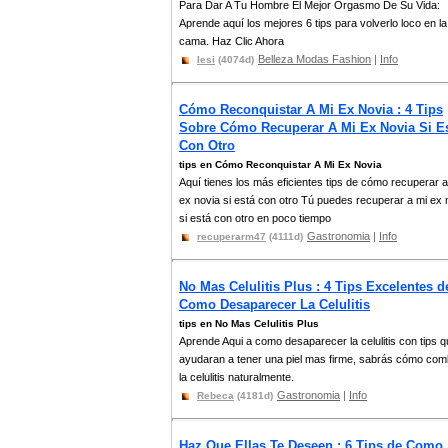
Para Dar A Tu Hombre El Mejor Orgasmo De Su Vida:
Aprende aquí los mejores 6 tips para volverlo loco en la
cama. Haz Clic Ahora
Belleza Modas Fashion
|
Info
Iesi
(4074d)
Cómo Reconquistar A Mi Ex Novia : 4 Tips
Sobre Cómo Recuperar A Mi Ex Novia Si E
Con Otro
tips en Cómo Reconquistar A Mi Ex Novia
Aquí tienes los más eficientes tips de cómo recuperar a
ex novia si está con otro Tú puedes recuperar a mi ex 
si está con otro en poco tiempo
Gastronomia
|
Info
recuperarm47
(4111d)
No Mas Celulitis Plus : 4 Tips Excelentes d
Como Desaparecer La Celulitis
tips en No Mas Celulitis Plus
Aprende Aqui a como desaparecer la celulitis con tips q
ayudaran a tener una piel mas firme, sabrás cómo comb
la celulitis naturalmente.
Gastronomia
|
Info
Rebeca
(4181d)
Haz Que Ellas Te Deseen : 6 Tips de Como