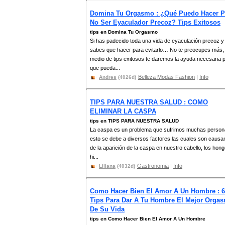
Domina Tu Orgasmo : ¿Qué Puedo Hacer P
No Ser Eyaculador Precoz? Tips Exitosos
tips en Domina Tu Orgasmo
Si has padecido toda una vida de eyaculación precoz y
sabes que hacer para evitarlo… No te preocupes más,
medio de tips exitosos te daremos la ayuda necesaria 
que pueda...
Belleza Modas Fashion
|
Info
Andres
(4026d)
TIPS PARA NUESTRA SALUD : COMO
ELIMINAR LA CASPA
tips en TIPS PARA NUESTRA SALUD
La caspa es un problema que sufrimos muchas person
esto se debe a diversos factores las cuales son causa
de la aparición de la caspa en nuestro cabello, los hon
hi...
Gastronomia
|
Info
Liliana
(4032d)
Como Hacer Bien El Amor A Un Hombre : 6
Tips Para Dar A Tu Hombre El Mejor Orga
De Su Vida
tips en Como Hacer Bien El Amor A Un Hombre