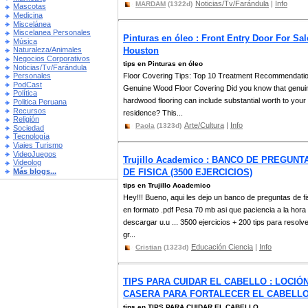
Noticias/Tv/Farándula
|
Info
MARDAM
(1322d)
Mascotas
Medicina
Miscelánea
Miscelanea Personales
Pinturas en óleo : Front Entry Door For Sal
Música
Houston
Naturaleza/Animales
Negocios Corporativos
tips en Pinturas en óleo
Noticias/Tv/Farándula
Floor Covering Tips: Top 10 Treatment Recommendati
Personales
PodCast
Genuine Wood Floor Covering Did you know that genui
Política
hardwood flooring can include substantial worth to your
Politica Peruana
Recursos
residence? This...
Religión
Arte/Cultura
|
Info
Paola
(1323d)
Sociedad
Tecnología
Viajes Turismo
VideoJuegos
Trujillo Academico : BANCO DE PREGUNT
Videolog
Más blogs...
DE FISICA (3500 EJERCICIOS)
tips en Trujillo Academico
Hey!!! Bueno, aqui les dejo un banco de preguntas de fi
en formato .pdf Pesa 70 mb asi que paciencia a la hora
descargar u.u ... 3500 ejercicios + 200 tips para resolv
gr...
Educación Ciencia
|
Info
Cristian
(1323d)
TIPS PARA CUIDAR EL CABELLO : LOCIÓ
CASERA PARA FORTALECER EL CABELL
tips en TIPS PARA CUIDAR EL CABELLO