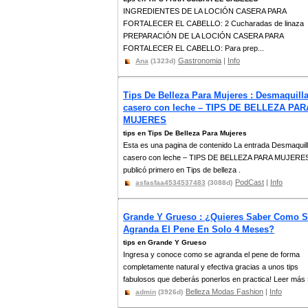
INGREDIENTES DE LA LOCIÓN CASERA PARA
FORTALECER EL CABELLO: 2 Cucharadas de linaza
PREPARACIÓN DE LA LOCIÓN CASERA PARA
FORTALECER EL CABELLO: Para prep...
Gastronomia
|
Info
Ana
(1323d)
Tips De Belleza Para Mujeres : Desmaquill
casero con leche – TIPS DE BELLEZA PAR
MUJERES
tips en Tips De Belleza Para Mujeres
Esta es una pagina de contenido La entrada Desmaquil
casero con leche – TIPS DE BELLEZA PARA MUJERE
publicó primero en Tips de belleza .
PodCast
|
Info
asfasfaa4534537483
(3088d)
Grande Y Grueso : ¿Quieres Saber Como 
Agranda El Pene En Solo 4 Meses?
tips en Grande Y Grueso
Ingresa y conoce como se agranda el pene de forma
completamente natural y efectiva gracias a unos tips
fabulosos que deberás ponerlos en practica! Leer más 
Belleza Modas Fashion
|
Info
admin
(3926d)