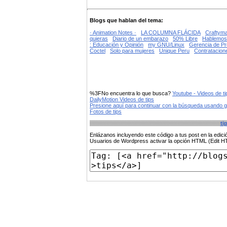
Blogs que hablan del tema:
· Animation Notes ·
LA COLUMNA FLÁCIDA
Craftyma
quieras
Diario de un embarazo
50% Libre
Hablemos 
: Educación y Opinión
my GNU/Linux
Gerencia de P
Coctel
Solo para mujeres
Unique Peru
Contratacion
%3FNo encuentra lo que busca?
Youtube - Videos de ti
DailyMotion Videos de tips
Presione aquí para continuar con la búsqueda usando 
Fotos de tips
ti
Enlázanos incluyendo este código a tus post en la edi
Usuarios de Wordpress activar la opción HTML (Edit 