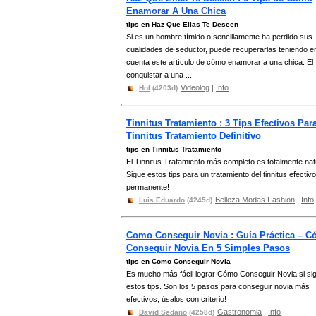
Enamorar A Una Chica
tips en Haz Que Ellas Te Deseen
Si es un hombre tímido o sencillamente ha perdido sus
cualidades de seductor, puede recuperarlas teniendo e
cuenta este artículo de cómo enamorar a una chica. El
conquistar a una ...
Videolog
|
Info
Hol
(4203d)
Tinnitus Tratamiento : 3 Tips Efectivos Par
Tinnitus Tratamiento Definitivo
tips en Tinnitus Tratamiento
El Tinnitus Tratamiento más completo es totalmente nat
Sigue estos tips para un tratamiento del tinnitus efectivo
permanente!
Belleza Modas Fashion
|
Info
Luis Eduardo
(4245d)
Como Conseguir Novia : Guía Práctica – 
Conseguir Novia En 5 Simples Pasos
tips en Como Conseguir Novia
Es mucho más fácil lograr Cómo Conseguir Novia si si
estos tips. Son los 5 pasos para conseguir novia más
efectivos, úsalos con criterio!
Gastronomia
|
Info
David Sedano
(4258d)