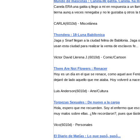
Mundo de mascotas : Canela,Mi gatita, Canela, ha m
Canela ERA una gatita q llego a mi en respuesta a un llam
tierna aunq a veces renegaba y no le gustaba q otros la t
CARLA(6010d) - Miscelánea
Thondera : 18-Luna Babilonica
Jaga y Snarf llegan a la ciudad felina de Babilonia. Jaga
usan esta ciudad para realizar la venta de esclavos fe...
Victor David Llerena J.(6010d) - Comic/Cartoon
There Are Not Flowers : Renacer
Hoy es un día en el que se renace, como aquel ave Fenix
dejaré de lado aquello que me ataba. Hoy volveré a nace.
Luis Anderson(6010d) - Arte/Cultura
Torpezas Sexuales : De nuevo a la carga
Hola, espero que me recuerden. Soy el enfermo que escr
muy malos sobre ellas. ¿Me recordaron?, pues que lástim
Vico(6010d) - Personales
El Diario de Matías : Lo que pasó, pasó...