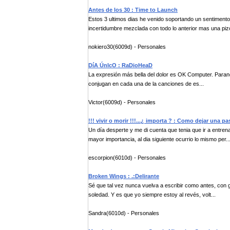
Antes de los 30 : Time to Launch
Estos 3 ultimos dias he venido soportando un sentimento e
incertidumbre mezclada con todo lo anterior mas una pizc
nokiero30(6009d) - Personales
DíA ÚnIcO : RaDioHeaD
La expresión más bella del dolor es OK Computer. Paranoia
conjugan en cada una de la canciones de es...
Victor(6009d) - Personales
!!! vivir o morir !!!...¿ importa ? : Como dejar una p
Un día desperte y me di cuenta que tenia que ir a entren
mayor importancia, al dia siguiente ocurrio lo mismo per..
escorpion(6010d) - Personales
Broken Wings : .:Delirante
Sé que tal vez nunca vuelva a escribir como antes, con 
soledad. Y es que yo siempre estoy al revés, volt...
Sandra(6010d) - Personales