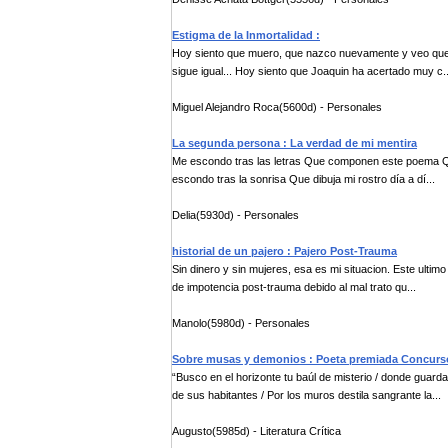
Estigma de la Inmortalidad :
Hoy siento que muero, que nazco nuevamente y veo que na
sigue igual... Hoy siento que Joaquin ha acertado muy c..
Miguel Alejandro Roca(5600d) - Personales
La segunda persona : La verdad de mi mentira
Me escondo tras las letras Que componen este poema Qu
escondo tras la sonrisa Que dibuja mi rostro día a dí...
Delia(5930d) - Personales
historial de un pajero : Pajero Post-Trauma
Sin dinero y sin mujeres, esa es mi situacion. Este ultim
de impotencia post-trauma debido al mal trato qu...
Manolo(5980d) - Personales
Sobre musas y demonios : Poeta premiada Concur
“Busco en el horizonte tu baúl de misterio / donde guarda
de sus habitantes / Por los muros destila sangrante la...
Augusto(5985d) - Literatura Crítica