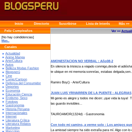
Inicio
Directorio
Suscribirse
Lista de Interés
Más >>
Feliz Cumpleaños
Ver >>
Actual
[No hay coindidencias]
Mas..
Canales
Actualidad
Anime Manga
Arte/Cultura
AMONESTACION NO VERBAL : Año08-2
Autos
En silencio la tristeza a viajado conmigo,desde el adiósh
Belleza Modas Fashion
te ubique en mi memoria:sonreías, estabas delgada,sen..
Blogsperú
Cine
Comic/Cartoon
Ramiro Boy() - Arte/Cultura
Defensa del Consumidor
Deportes
Economía
JUAN LUIS YRIVARREN DE LA PUENTE : ALEGRIAS
Educación Ciencia
Erotismo, Sexo
Mi genio es alegre y todos me dicen: ¡que vida la tuya! 
Fotologs
las guardo invisibles...
Gastronomia
Historia Peruana
Internacionales
TAUROAMOR(1324d) - Gastronomia
Internet
Literatura Crítica
Literatura Relatos
Con todo mi camino, a verme solo : Los amigos que
Marketing
La amistad siempre ha sido extraña para mí. Algo con lo 
Mascotas