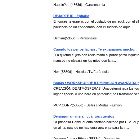
Happin?ss.(4863d) - Gastronomia
DEJARTE IR : Epitafio
Entonces te espero, con el cuidado de un reptil, con el s
paciencia de un condenado, con el silencio de aquel ...
Demian(5350d) - Personales
Cuando los perros ladran : Te extrañamos mucho.
La quietud sujetó con recia mano al pobre perro inquieto
mansos no clavará en los míos con la tr...
Next(5350d) - Noticias/Tv/Farándula
Bodas : WORKSHOP DE ILUMINACION AVANZADA po
CREACIÓN DE ATMÓSFERAS: Una determinada luz toca nu
lugar especial o una hora en particular; nos transmite se
MCP CORP(5350d) - Belleza Modas Fashion
Deningunamanera : cuántos cuentos
La princesa Denid, cuento tibetano narrado por F. V., el 
un alma, cuando no hay cura aparente para la tri...
Denisse Achata Böttger(5556d) - Personales