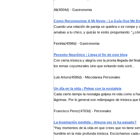
Ali(4004d) - Gastronomia
Como Reconquistar A Mi Novio : La Guía Que Me E
Cuando una relación de pareja se quiebra o se rompe y 
amabas a tu chico, y quizás te estés preguntando: “¿cóm
Fiorlela(4098d) - Gastronomia
Pecesito Neurótico : Llega el fin de este blog
Con cierta tristeza y alegría veo la pronta llegada del fi
los temas coyunturales sino que evitando todo sorti...
Luis Arturo(4586d) - Miscelanea Personales
Un día en la vida : Pelear con la nostalgia
Cada cierto tiempo la nostalgia golpea mi vida como si 
lágrimas. Por lo general son relámpagos de tristeza que ll
Francisco Perez(4763d) - Personales
La Inspiración perdida : Alguna vez te ha pasado?
"Hay momentos de la vida en que crees que no tiene sen
hundirte en la más profunda tristeza. Escúchamos cada d