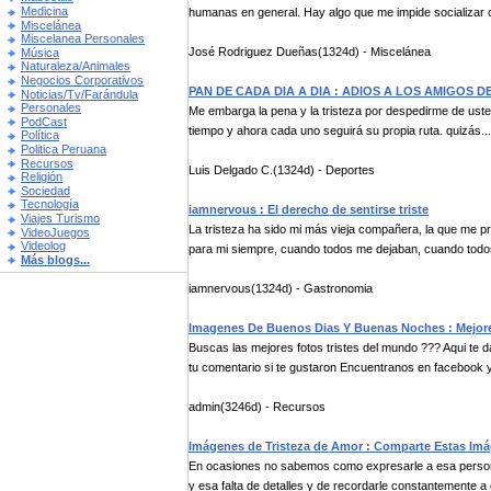
Medicina
humanas en general. Hay algo que me impide socializar c
Miscelánea
Miscelanea Personales
José Rodriguez Dueñas(1324d) - Miscelánea
Música
Naturaleza/Animales
Negocios Corporativos
PAN DE CADA DIA A DIA : ADIOS A LOS AMIGOS 
Noticias/Tv/Farándula
Personales
Me embarga la pena y la tristeza por despedirme de uste
PodCast
tiempo y ahora cada uno seguirá su propia ruta. quizás...
Política
Politica Peruana
Recursos
Luis Delgado C.(1324d) - Deportes
Religión
Sociedad
Tecnología
iamnervous : El derecho de sentirse triste
Viajes Turismo
La tristeza ha sido mi más vieja compañera, la que me p
VideoJuegos
Videolog
para mi siempre, cuando todos me dejaban, cuando todo
Más blogs...
iamnervous(1324d) - Gastronomia
Imagenes De Buenos Dias Y Buenas Noches : Mejore
Buscas las mejores fotos tristes del mundo ??? Aqui te
tu comentario si te gustaron Encuentranos en facebook y d
admin(3246d) - Recursos
Imágenes de Tristeza de Amor : Comparte Estas Im
En ocasiones no sabemos como expresarle a esa persona 
y esa falta de detalles y de recordarle constantemente a 