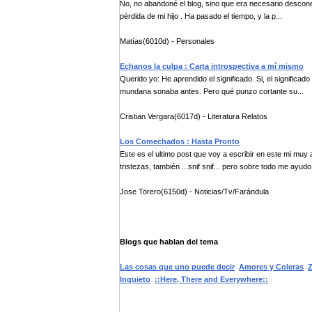
No, no abandoné el blog, sino que era necesario descone
pérdida de mi hijo . Ha pasado el tiempo, y la p...
Matías(6010d) - Personales
Echanos la culpa : Carta introspectiva a mí mismo
Querido yo: He aprendido el significado. Si, el significad
mundana sonaba antes. Pero qué punzo cortante su...
Cristian Vergara(6017d) - Literatura Relatos
Los Comechados : Hasta Pronto
Este es el ultimo post que voy a escribir en este mi 
tristezas, también ...snif snif... pero sobre todo me ayudo
Jose Torero(6150d) - Noticias/Tv/Farándula
Blogs que hablan del tema
Las cosas que uno puede decir
Amores y Coleras
Z
Inquieto
::Here, There and Everywhere::