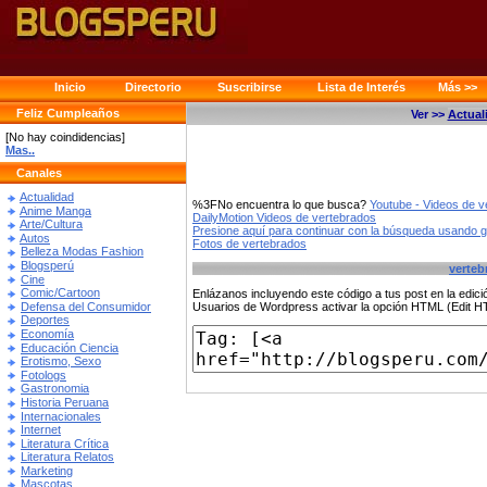
Inicio
Directorio
Suscribirse
Lista de Interés
Más >>
Feliz Cumpleaños
Ver >>
Actual
[No hay coindidencias]
Mas..
Canales
Actualidad
%3FNo encuentra lo que busca?
Youtube - Videos de v
Anime Manga
DailyMotion Videos de vertebrados
Arte/Cultura
Presione aquí para continuar con la búsqueda usando 
Autos
Fotos de vertebrados
Belleza Modas Fashion
Blogsperú
verteb
Cine
Comic/Cartoon
Enlázanos incluyendo este código a tus post en la edi
Defensa del Consumidor
Usuarios de Wordpress activar la opción HTML (Edit 
Deportes
Economía
Educación Ciencia
Erotismo, Sexo
Fotologs
Gastronomia
Historia Peruana
Internacionales
Internet
Literatura Crítica
Literatura Relatos
Marketing
Mascotas