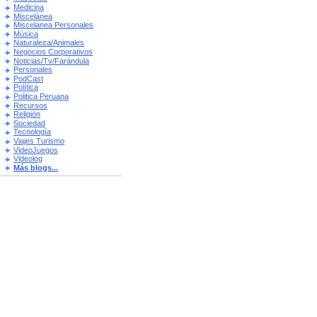
Medicina
Miscelánea
Miscelanea Personales
Música
Naturaleza/Animales
Negocios Corporativos
Noticias/Tv/Farándula
Personales
PodCast
Política
Politica Peruana
Recursos
Religión
Sociedad
Tecnología
Viajes Turismo
VideoJuegos
Videolog
Más blogs...