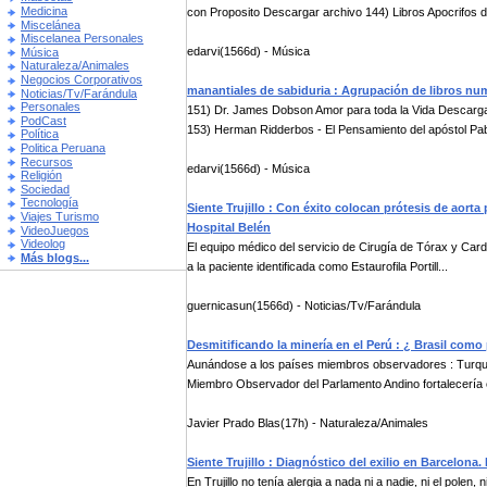
Medicina
con Proposito Descargar archivo 144) Libros Apocrifos de
Miscelánea
Miscelanea Personales
edarvi(1566d) - Música
Música
Naturaleza/Animales
Negocios Corporativos
manantiales de sabiduria : Agrupación de libros nu
Noticias/Tv/Farándula
Personales
151) Dr. James Dobson Amor para toda la Vida Descarga
PodCast
153) Herman Ridderbos - El Pensamiento del apóstol Pab
Política
Politica Peruana
Recursos
edarvi(1566d) - Música
Religión
Sociedad
Tecnología
Siente Trujillo : Con éxito colocan prótesis de aorta
Viajes Turismo
Hospital Belén
VideoJuegos
Videolog
El equipo médico del servicio de Cirugía de Tórax y Cardio
Más blogs...
a la paciente identificada como Estaurofila Portill...
guernicasun(1566d) - Noticias/Tv/Farándula
Desmitificando la minería en el Perú : ¿ Brasil com
Aunándose a los países miembros observadores : Turquía
Miembro Observador del Parlamento Andino fortalecería e
Javier Prado Blas(17h) - Naturaleza/Animales
Siente Trujillo : Diagnóstico del exilio en Barcelona.
En Trujillo no tenía alergia a nada ni a nadie, ni el polen