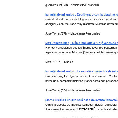
guernicasun(17h) - Noticias/Tv/Farándula
la mujer de mi amigo : Escribiendo con la obstinaci
Cuando decidí crear este blog, nunca imaginé que durar
desigual y con recursos muy distintos. Mientras otros aut
José Torres(17h) - Miscelanea Personales
Max Damian Blog : Cómo hablarle a tus jóvenes de p
Hay conversaciones que los líderes juveniles postergan 
algoritmo no espera. Muchos jóvenes y adolescentes que
Max D.(31d) - Música
la mujer de mi amigo : La extraña costumbre de mir
Hacer un blog fue algo que nunca tuve en mente. Contin
parecido a compartir historias y anécdotas con personas 
José Torres(53d) - Miscelanea Personales
Siente Trujillo : Trujillo será sede de evento Innova
Con el propósito de impulsar la modernización del secto
financieros innovadores, MOTIV PERÚ, organiza el taller 