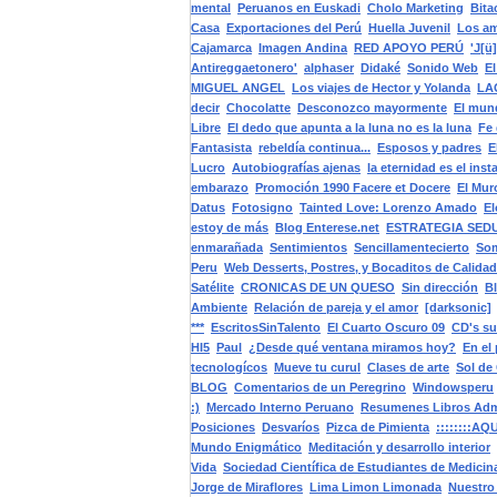
mental
Peruanos en Euskadi
Cholo Marketing
Bita
Casa
Exportaciones del Perú
Huella Juvenil
Los am
Cajamarca
Imagen Andina
RED APOYO PERÚ
'J[ü
Antireggaetonero'
alphaser
Didaké
Sonido Web
El
MIGUEL ANGEL
Los viajes de Hector y Yolanda
LA
decir
Chocolatte
Desconozco mayormente
El mun
Libre
El dedo que apunta a la luna no es la luna
Fe 
Fantasista
rebeldía continua...
Esposos y padres
E
Lucro
Autobiografías ajenas
la eternidad es el inst
embarazo
Promoción 1990 Facere et Docere
El Mur
Datus
Fotosigno
Tainted Love: Lorenzo Amado
El
estoy de más
Blog Enterese.net
ESTRATEGIA SED
enmarañada
Sentimientos
Sencillamentecierto
Som
Peru
Web Desserts, Postres, y Bocaditos de Calidad
Satélite
CRONICAS DE UN QUESO
Sin dirección
Bl
Ambiente
Relación de pareja y el amor
[darksonic]
***
EscritosSinTalento
El Cuarto Oscuro 09
CD's su
HI5
Paul
¿Desde qué ventana miramos hoy?
En el
tecnologícos
Mueve tu curul
Clases de arte
Sol de
BLOG
Comentarios de un Peregrino
Windowsperu
:)
Mercado Interno Peruano
Resumenes Libros Adm
Posiciones
Desvaríos
Pizca de Pimienta
::::::::AQ
Mundo Enigmático
Meditación y desarrollo interior
Vida
Sociedad Científica de Estudiantes de Medicina
Jorge de Miraflores
Lima Limon Limonada
Nuestro 