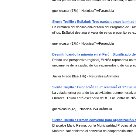
guernicasun(17h) - Noticias/Tv/Farándula
Siente Trujillo : EsSalud: Tres papás donan la mitad 
En el marco del décimo aniversario del Programa de Trasp
niños, EsSalud destaca el valor de estos progenitores e..
guernicasun(17h) - Noticias/Tv/Farándula
Desmitificando la minería en el Perú : Significado d
Desde una perspectiva regional, El Niño representa un r
únicamente de la calidad de los yacimientos o de los preci
Javier Prado Blas(17h) - Naturaleza/Animales
Siente Trujillo : Fundación ELIC realizará el 8.º Enc
La velada forma parte de las actividades conmemorativas p
Olivares. Trujillo será escenario del 8.º Encuentro de Niño
guernicasun(4d) - Noticias/Tv/Farándula
Siente Trujillo : Firman convenio para organización d
El alcalde Mario Reyna, por la Municipalidad Provincial d
Montero, suscribieron el convenio de cooperación inter...