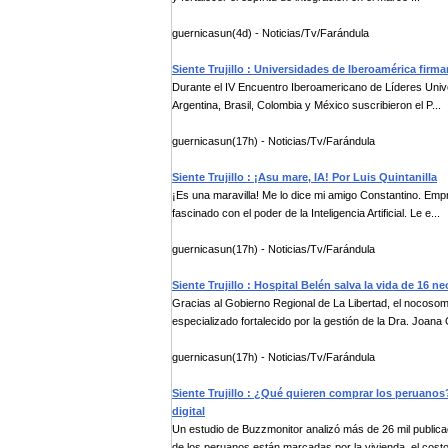
guernicasun(4d) - Noticias/Tv/Farándula
Siente Trujillo : Universidades de Iberoamérica firma
Durante el IV Encuentro Iberoamericano de Líderes Univer
Argentina, Brasil, Colombia y México suscribieron el P...
guernicasun(17h) - Noticias/Tv/Farándula
Siente Trujillo : ¡Asu mare, IA! Por Luis Quintanilla
¡Es una maravilla! Me lo dice mi amigo Constantino. Empre
fascinado con el poder de la Inteligencia Artificial. Le e...
guernicasun(17h) - Noticias/Tv/Farándula
Siente Trujillo : Hospital Belén salva la vida de 16
Gracias al Gobierno Regional de La Libertad, el nocosom
especializado fortalecido por la gestión de la Dra. Joana 
guernicasun(17h) - Noticias/Tv/Farándula
Siente Trujillo : ¿Qué quieren comprar los peruanos
digital
Un estudio de Buzzmonitor analizó más de 26 mil publica
de los peruanos están marcadas por la vivienda, el costo 