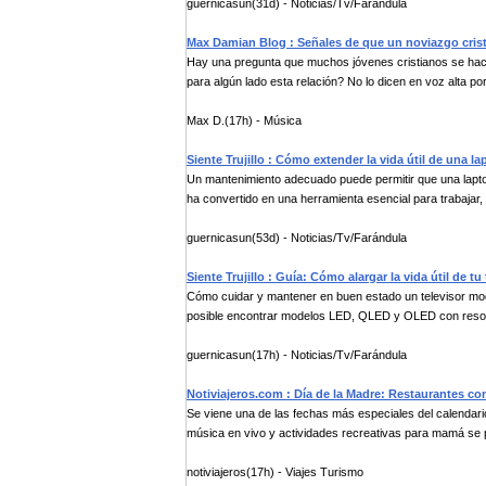
guernicasun(31d) - Noticias/Tv/Farándula
Max Damian Blog : Señales de que un noviazgo crist
Hay una pregunta que muchos jóvenes cristianos se hac
para algún lado esta relación? No lo dicen en voz alta por.
Max D.(17h) - Música
Siente Trujillo : Cómo extender la vida útil de una la
Un mantenimiento adecuado puede permitir que una lapt
ha convertido en una herramienta esencial para trabajar, 
guernicasun(53d) - Noticias/Tv/Farándula
Siente Trujillo : Guía: Cómo alargar la vida útil de tu 
Cómo cuidar y mantener en buen estado un televisor mo
posible encontrar modelos LED, QLED y OLED con resolu
guernicasun(17h) - Noticias/Tv/Farándula
Notiviajeros.com : Día de la Madre: Restaurantes co
Se viene una de las fechas más especiales del calendar
música en vivo y actividades recreativas para mamá se p
notiviajeros(17h) - Viajes Turismo