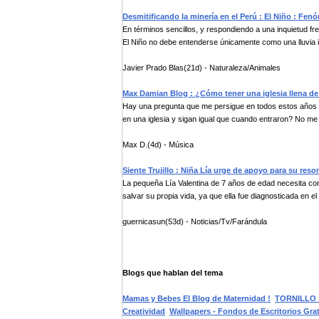
Desmitificando la minería en el Perú : El Niño : Fe
En términos sencillos, y respondiendo a una inquietud fr
El Niño no debe entenderse únicamente como una lluvia i.
Javier Prado Blas(21d) - Naturaleza/Animales
Max Damian Blog : ¿Cómo tener una iglesia llena de 
Hay una pregunta que me persigue en todos estos años 
en una iglesia y sigan igual que cuando entraron? No me 
Max D.(4d) - Música
Siente Trujillo : Niña Lía urge de apoyo para su reso
La pequeña Lía Valentina de 7 años de edad necesita con
salvar su propia vida, ya que ella fue diagnosticada en el 
guernicasun(53d) - Noticias/Tv/Farándula
Blogs que hablan del tema
Mamas y Bebes El Blog de Maternidad !
TORNILLO S
Creatividad
Wallpapers - Fondos de Escritorios Grat