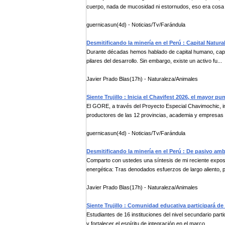
cuerpo, nada de mucosidad ni estornudos, eso era cosa .
guernicasun(4d) - Noticias/Tv/Farándula
Desmitificando la minería en el Perú : Capital Natur
Durante décadas hemos hablado de capital humano, capital 
pilares del desarrollo. Sin embargo, existe un activo fu...
Javier Prado Blas(17h) - Naturaleza/Animales
Siente Trujillo : Inicia el Chavifest 2026, el mayor 
El GORE, a través del Proyecto Especial Chavimochic, 
productores de las 12 provincias, academia y empresas pa
guernicasun(4d) - Noticias/Tv/Farándula
Desmitificando la minería en el Perú : De pasivo ambi
Comparto con ustedes una síntesis de mi reciente exposi
energética: Tras denodados esfuerzos de largo aliento, p
Javier Prado Blas(17h) - Naturaleza/Animales
Siente Trujillo : Comunidad educativa participará de 
Estudiantes de 16 instituciones del nivel secundario part
y fortalecer el espíritu de integración en el marco ...