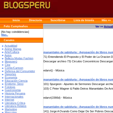
Inicio
Directorio
Suscribirse
Lista de Interés
Más >>
Feliz Cumpleaños
Ver >>
Actual
[No hay coindidencias]
Mas..
Canales
Actualidad
Anime Manga
Arte/Cultura
manantiales de sabiduria : Agrupación de libros nu
Autos
71) Entendiendo El Proposito y El Poder de La Oracion 
Belleza Modas Fashion
Descargar archivo 73) Circulos Concentricos Descargar 
Blogsperú
Cine
Comic/Cartoon
edarvi() - Música
Defensa del Consumidor
Deportes
Economía
manantiales de sabiduria : Agrupación de libros nu
Educación Ciencia
Erotismo, Sexo
101) Spurgeon - Apuntes de Sermones Descargar archiv
Fotologs
103) C Peter Wagner & Pablo Deiros Manantiales De Aviv
Gastronomia
Historia Peruana
Internacionales
edarvi(1566d) - Música
Internet
Literatura Crítica
Literatura Relatos
manantiales de sabiduria : Agrupación de libros nu
Marketing
141) Jorge A Ovando Como Dejar De Ser Pobres Descarg
Mascotas