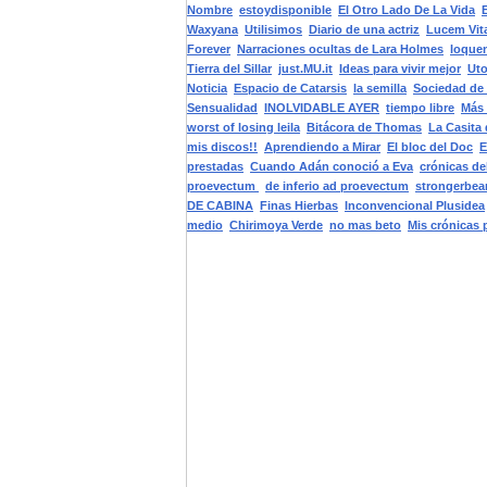
Nombre
estoydisponible
El Otro Lado De La Vida
Waxyana
Utilisimos
Diario de una actriz
Lucem Vit
Forever
Narraciones ocultas de Lara Holmes
loque
Tierra del Sillar
just.MU.it
Ideas para vivir mejor
Uto
Noticia
Espacio de Catarsis
la semilla
Sociedad de
Sensualidad
INOLVIDABLE AYER
tiempo libre
Más 
worst of losing leila
Bitácora de Thomas
La Casita
mis discos!!
Aprendiendo a Mirar
El bloc del Doc
E
prestadas
Cuando Adán conoció a Eva
crónicas de
proevectum
de inferio ad proevectum
strongerbea
DE CABINA
Finas Hierbas
Inconvencional Plusidea
medio
Chirimoya Verde
no mas beto
Mis crónicas 