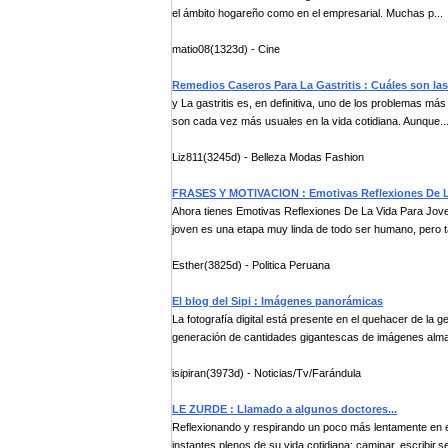
el ámbito hogareño como en el empresarial. Muchas p...
matio08(1323d) - Cine
Remedios Caseros Para La Gastritis : Cuáles son las 
y La gastritis es, en definitiva, uno de los problemas má
son cada vez más usuales en la vida cotidiana. Aunque..
Liz811(3245d) - Belleza Modas Fashion
FRASES Y MOTIVACION : Emotivas Reflexiones De L
Ahora tienes Emotivas Reflexiones De La Vida Para Joven
joven es una etapa muy linda de todo ser humano, pero t
Esther(3825d) - Politica Peruana
El blog del Sipi : Imágenes panorámicas
La fotografía digital está presente en el quehacer de la g
generación de cantidades gigantescas de imágenes alma
isipiran(3973d) - Noticias/Tv/Farándula
LE ZURDE : Llamado a algunos doctores...
Reflexionando y respirando un poco más lentamente en 
instantes plenos de su vida cotidiana: caminar, escribir,sen