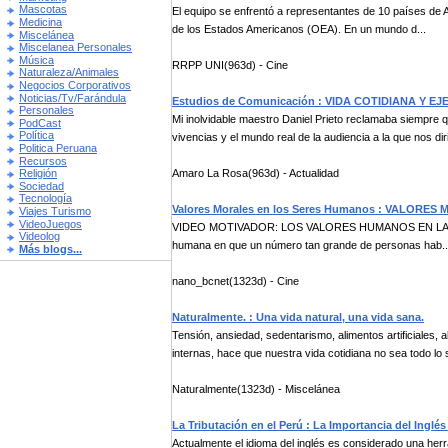
Mascotas
El equipo se enfrentó a representantes de 10 países de 
Medicina
de los Estados Americanos (OEA). En un mundo d...
Miscelánea
Miscelanea Personales
Música
RRPP UNI(963d) - Cine
Naturaleza/Animales
Negocios Corporativos
Noticias/Tv/Farándula
Estudios de Comunicación : VIDA COTIDIANA Y E
Personales
Mi inolvidable maestro Daniel Prieto reclamaba siempre q
PodCast
Política
vivencias y el mundo real de la audiencia a la que nos dir
Politica Peruana
Recursos
Amaro La Rosa(963d) - Actualidad
Religión
Sociedad
Tecnología
Valores Morales en los Seres Humanos : VALOR
Viajes Turismo
VideoJuegos
VIDEO MOTIVADOR: LOS VALORES HUMANOS EN LA VIDA C
Videolog
humana en que un número tan grande de personas hab..
Más blogs...
nano_bcnet(1323d) - Cine
Naturalmente. : Una vida natural, una vida sana.
Tensión, ansiedad, sedentarismo, alimentos artificiales,
internas, hace que nuestra vida cotidiana no sea todo lo s
Naturalmente(1323d) - Miscelánea
La Tributación en el Perú : La Importancia del Ingl
Actualmente el idioma del inglés es considerado una herr