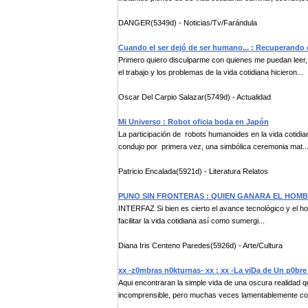
DANGER(5349d) - Noticias/Tv/Farándula
Cuando el ser dejó de ser humano... : Recuperando
Primero quiero disculparme con quienes me puedan leer, 
el trabajo y los problemas de la vida cotidiana hicieron...
Oscar Del Carpio Salazar(5749d) - Actualidad
Mi Universo : Robot oficia boda en Japón
La participación de robots humanoides en la vida cotidian
condujo por primera vez, una simbólica ceremonia mat..
Patricio Encalada(5921d) - Literatura Relatos
PUNO SIN FRONTERAS : QUIEN GANARA EL HOM
INTERFAZ Si bien es cierto el avance tecnológico y el hoy
facilitar la vida cotidiana así como sumergi...
Diana Iris Centeno Paredes(5926d) - Arte/Cultura
xx -z0mbras n0kturnas- xx : xx -La viDa de Un p0bre
Aqui encontraran la simple vida de una oscura realidad 
incomprensible, pero muchas veces lamentablemente coti