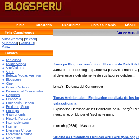
Inicio
Directorio
Suscribirse
Lista de Interés
Más >>
Feliz Cumpleaños
Ver >>
Actual
[
vinosyrectas
] [
rickzen
]
[
yulsmode
] [
DanielHB
]
Mas..
Canales
Actualidad
Anime Manga
Jama.pe Blog gastronómico : El sector de Dark Kitch
Arte/Cultura
Jama.pe - Foodie blog La pandemia paralizó al mundo a p
Autos
al detenerse indefinidamente de sus labores cotidian...
Belleza Modas Fashion
Blogsperú
Cine
jama() - Defensa del Consumidor
Comic/Cartoon
Defensa del Consumidor
Deportes
Temas Ambientales : Explicación detallada de los be
Economía
Educación Ciencia
vida cotidiana
Erotismo, Sexo
Explicación Detallada de los Beneficios de la Energía R
Fotologs
nuestro recorrido por el fascinante mund...
Gastronomia
Historia Peruana
Internacionales
morochoj(963d) - Mascotas
Internet
Literatura Crítica
Literatura Relatos
Oficina de Relaciones Publicas UNI : UNI gana segu
Marketing