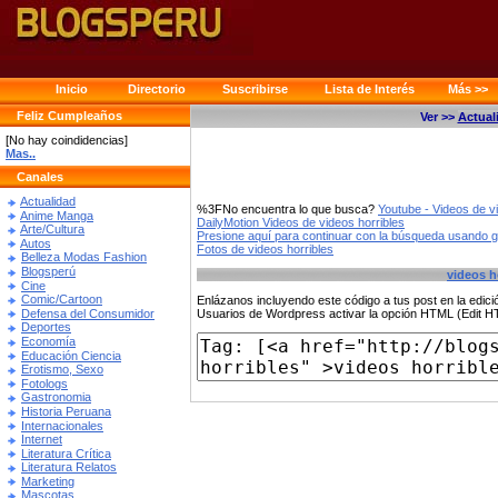
Inicio
Directorio
Suscribirse
Lista de Interés
Más >>
Feliz Cumpleaños
Ver >>
Actual
[No hay coindidencias]
Mas..
Canales
Actualidad
%3FNo encuentra lo que busca?
Youtube - Videos de v
Anime Manga
DailyMotion Videos de videos horribles
Arte/Cultura
Presione aquí para continuar con la búsqueda usando 
Autos
Fotos de videos horribles
Belleza Modas Fashion
Blogsperú
videos h
Cine
Comic/Cartoon
Enlázanos incluyendo este código a tus post en la edi
Defensa del Consumidor
Usuarios de Wordpress activar la opción HTML (Edit 
Deportes
Economía
Educación Ciencia
Erotismo, Sexo
Fotologs
Gastronomia
Historia Peruana
Internacionales
Internet
Literatura Crítica
Literatura Relatos
Marketing
Mascotas