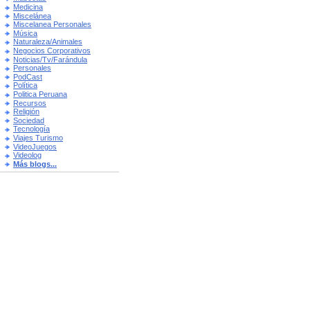
Medicina
Miscelánea
Miscelanea Personales
Música
Naturaleza/Animales
Negocios Corporativos
Noticias/Tv/Farándula
Personales
PodCast
Política
Politica Peruana
Recursos
Religión
Sociedad
Tecnología
Viajes Turismo
VideoJuegos
Videolog
Más blogs...